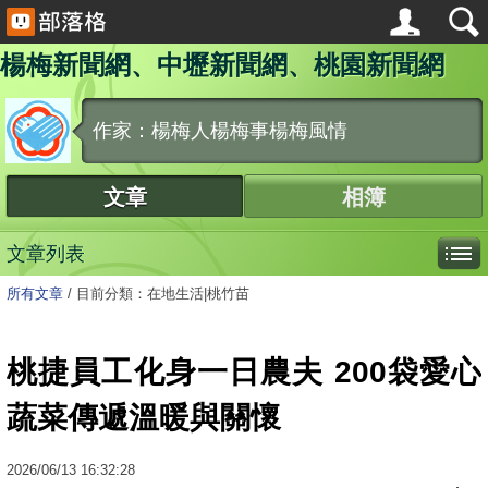
楊梅新聞網、中壢新聞網、桃園新聞網
作家：楊梅人楊梅事楊梅風情
文章
相簿
文章列表
所有文章
/
目前分類：在地生活|桃竹苗
桃捷員工化身一日農夫 200袋愛心
蔬菜傳遞溫暖與關懷
2026
/
06
/
13
16:32:28