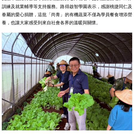
訓練及就業輔導等支持服務。路得啟智學園表示，感謝桃捷同仁及
眷屬的愛心捐贈，這批「尚青」的有機蔬菜不僅為學員餐食增添營
養，也讓大家感受到來自社會各界的溫暖與關懷。