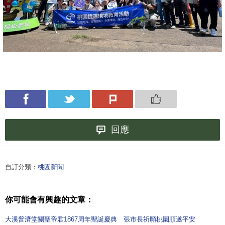
回應
自訂分類：
桃園新聞
你可能會有興趣的文章：
大溪普濟堂關聖帝君1867周年聖誕慶典 張市長祈願桃園順遂平安