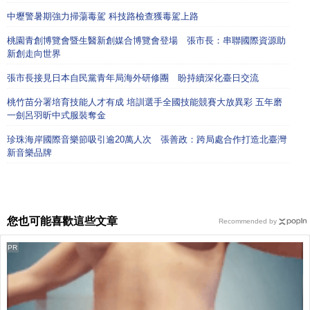
中壢警暑期強力掃蕩毒駕 科技路檢查獲毒駕上路
桃園青創博覽會暨生醫新創媒合博覽會登場 張市長：串聯國際資源助
新創走向世界
張市長接見日本自民黨青年局海外研修團 盼持續深化臺日交流
桃竹苗分署培育技能人才有成 培訓選手全國技能競賽大放異彩 五年磨
一劍呂羽昕中式服裝奪金
珍珠海岸國際音樂節吸引逾20萬人次 張善政：跨局處合作打造北臺灣
新音樂品牌
您也可能喜歡這些文章
Recommended by
PR