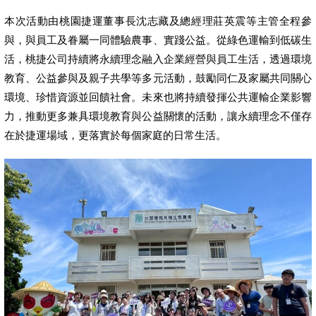
本次活動由桃園捷運董事長沈志藏及總經理莊英震等主管全程參
與，與員工及眷屬一同體驗農事、實踐公益。從綠色運輸到低碳生
活，桃捷公司持續將永續理念融入企業經營與員工生活，透過環境
教育、公益參與及親子共學等多元活動，鼓勵同仁及家屬共同關心
環境、珍惜資源並回饋社會。未來也將持續發揮公共運輸企業影響
力，推動更多兼具環境教育與公益關懷的活動，讓永續理念不僅存
在於捷運場域，更落實於每個家庭的日常生活。