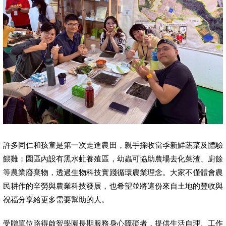
許多同仁和孩童是第一次走進農田，親手採收當季新鮮蔬菜及體驗
餵雞；園區內設有黑水虻養殖區，幼蟲可協助農場去化菜渣、廚餘
等農業廢棄物，透過生物科技實踐循環農業理念。大家不僅體會農
民耕作的辛勞與農業科技發展，也希望並將這份來自土地的豐收與
祝福分享給更多需要幫助的人。
受贈單位路得啟智學園長期服務身心障礙者，提供生活自理、工作