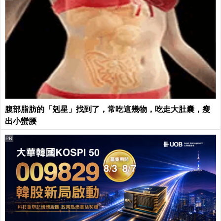
腹部脂肪的「剋星」找到了，常吃這幾物，吃走大肚囊，瘦
出小蠻腰
PR