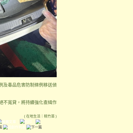
例及毒品危害防制條例移送偵
絕不寬貸，將持續強化查緝作
(
在地生活
｜
桃竹苗
)