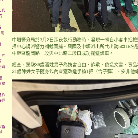
加強
青
隊
 用
中壢警分局於3月2日深夜執行勤務時，發現一輛自小客車拒
駕
揮中心調派警力攔截圍捕。興國及中壢派出所共出動5車18名
中壢區龍岡路一段與中北路二段口成功攔獲該車。
」老
兩
經查，駕駛36歲潘姓男子為妨害自由、詐欺、偽造文書、毒品
生齊
31歲陳姓女子隨身包內查獲改造手槍1把（含子彈）、安非他
嬤
家挨
反詐
好運
館暨
越