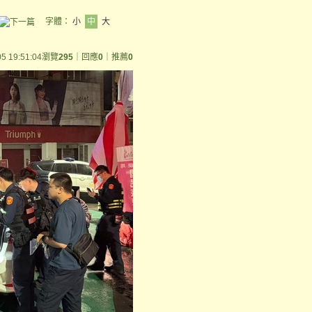
字體：
小
中
大
05 19:51:04
瀏覽
295
｜回應
0
｜推薦
0