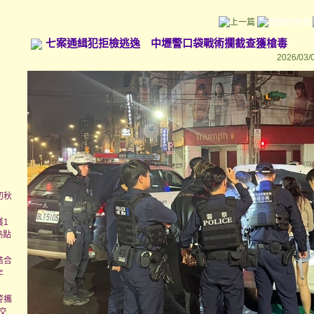
七案通緝犯拒檢逃逸 中壢警口袋戰術攔截查獲槍毒
2026/03/
初秋
獲1
熱點
結合
年
警攜
交