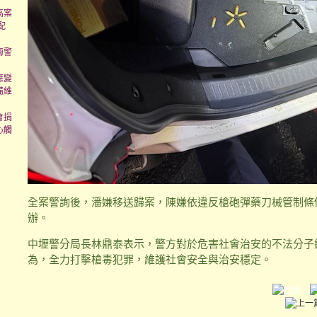
高案
配
梅警
應變
備維
會捐
心觸
全案警詢後，潘嫌移送歸案，陳嫌依違反槍砲彈藥刀械管制條
辦。
中壢警分局長林鼎泰表示，警方對於危害社會治安的不法分子
為，全力打擊槍毒犯罪，維護社會安全與治安穩定。