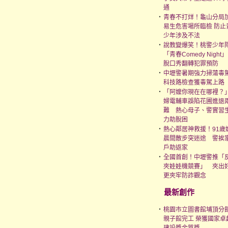
通
‧
青春不打烊！龜山分局
易生危害場所臨檢 防止
少年涉及不法
‧
說教變爆笑！桃警少年
「青春Comedy Night」
脫口秀翻轉犯罪預防
‧
中壢警暑期強力掃蕩毒
科技路檢查獲毒駕上路
‧
「阿嬤你現在在哪裡？
婦電輔車誤陷花圃進退
難 熱心母子、警實習
力助脫困
‧
熱心鄰居神救援！91歲
晨間散步突迷途 警挨
戶助返家
‧
全國首創！中壢警推「
夾娃娃機競賽」 夾出
更夾牢防詐觀念
最新創作
‧
桃園市立圖書館埔頂分
親子館完工 榮獲國家卓