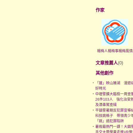
作家
楊梅人楊梅事楊梅風情
文章推薦人
(0)
其他創作
‧
「蓮」映山豬湖 漫遊
好時光
‧
中壢警擴大臨檢一周查
26件103人 強化治安
及酒毒駕查緝
‧
平鎮警暑期反犯罪宣導
科技跳格子 帶領青少
「跳」過犯罪陷阱
‧
暑假最熱門一課！大園
手交大帶學童走進VR學