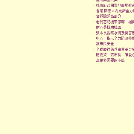
建設獎金質獎
‧
桃市府召開置地廣場航
會議 國泰人壽允諾全力
合拆除超高部分
‧
老翁忘記機車停哪 楊
耐心尋找助找回
‧
張市長視察水情及災害
中心 指示全力防汛整
護市民安全
‧
全聯慶祥慈善事業基金
贈物資 張市長：讓愛
及更多需要的市民