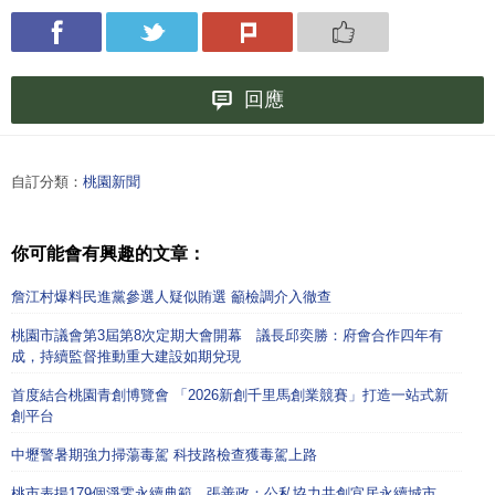
回應
自訂分類：
桃園新聞
你可能會有興趣的文章：
詹江村爆料民進黨參選人疑似賄選 籲檢調介入徹查
桃園市議會第3屆第8次定期大會開幕 議長邱奕勝：府會合作四年有
成，持續監督推動重大建設如期兌現
首度結合桃園青創博覽會 「2026新創千里馬創業競賽」打造一站式新
創平台
中壢警暑期強力掃蕩毒駕 科技路檢查獲毒駕上路
桃市表揚179個淨零永續典範 張善政：公私協力共創宜居永續城市