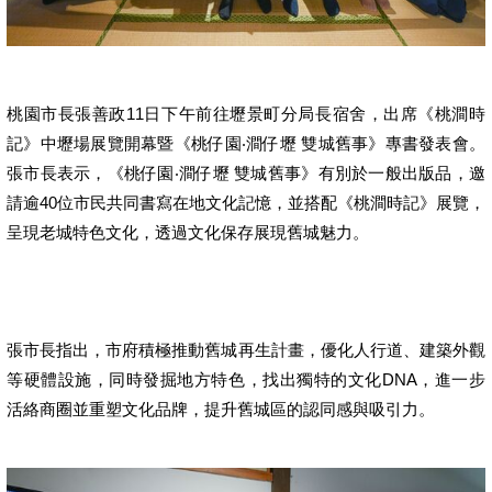
桃園市長張善政11日下午前往壢景町分局長宿舍，出席《桃澗時
記》中壢場展覽開幕暨《桃仔園‧澗仔壢 雙城舊事》專書發表會。
張市長表示，《桃仔園‧澗仔壢 雙城舊事》有別於一般出版品，邀
請逾40位市民共同書寫在地文化記憶，並搭配《桃澗時記》展覽，
呈現老城特色文化，透過文化保存展現舊城魅力。
張市長指出，市府積極推動舊城再生計畫，優化人行道、建築外觀
等硬體設施，同時發掘地方特色，找出獨特的文化DNA，進一步
活絡商圈並重塑文化品牌，提升舊城區的認同感與吸引力。