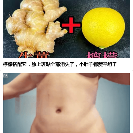
檸檬搭配它，臉上斑點全部消失了，小肚子都變平坦了
PR