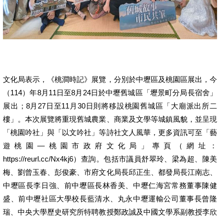
文化局表示，《桃澗時記》展覽，分別於中壢區及桃園區展出，今
（114）年8月11日至8月24日於中壢舊城區「壢景町分局長宿舍」
展出；8月27日至11月30日則將移設桃園舊城區「大廟派出所二
樓」。本次展覽將重現舊城農業、商業及文學等城鎮風貌，並呈現
「桃園吟社」與「以文吟社」等詩社文人風華，更多資訊可至「藝
遊桃園—桃園市政府文化局」專頁（網址：
https://reurl.cc/Nx4kj6）查詢。包括市議員舒翠玲、梁為超、陳美
梅、劉曾玉春、彭俊豪、市府文化局長邱正生、都發局長江南志、
中壢區長李日強、前中壢區長林香美、中壢仁海宮常務董事陳健
盛、前中壢社區大學校長藍清水、丸永中壢運輸公司董事長曾隆
瑞、中央大學歷史研究所特聘教授鄭政誠及中國文學系副教授李欣