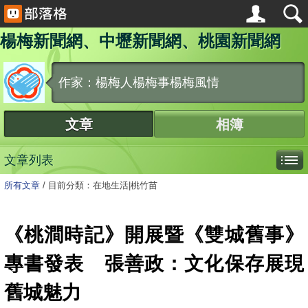
楊梅新聞網、中壢新聞網、桃園新聞網
作家：楊梅人楊梅事楊梅風情
文章
相簿
文章列表
所有文章
/
目前分類：在地生活|桃竹苗
《桃澗時記》開展暨《雙城舊事》
專書發表 張善政：文化保存展現
舊城魅力