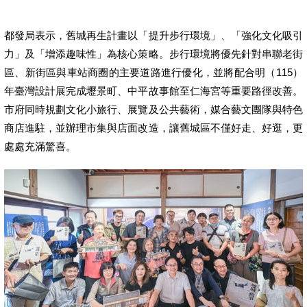
都發局表示，舊城再生計畫以「提升步行環境」、「強化文化吸引
力」及「增添趣味性」為核心策略。步行環境將優先針對串聯老街
區、新街區與車站商圈的主要道路進行優化，並將配合明（115）
年臺灣設計展完成壢景町、中平故事館至仁海宮等重要路徑改善。
市府同時規劃文化小旅行、展覽及公共藝術，媒合藝文團隊與特色
商店進駐，並辦理市集與店面改造，讓舊城區不僅好走、好逛，更
處處充滿驚喜。