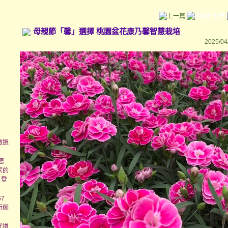
母親節「馨」選擇 桃園盆花康乃馨智慧栽培
2025/04
徵選
怎
家的
日登
7
祈願
代道