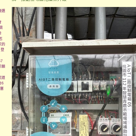
徵選
會
競
台
怎
家的
日登
7
祈願
代道
台6
壅塞