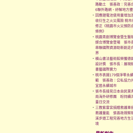
路動土 張善政：完善
6聯外路網、紓解地方
‧
因應鋰電池使用量增加
收衍生之火災風險 桃市
修正《桃園市火災預防
條例》
‧
桃園青創博覽會暨生醫
媒合博覽會登場 張市
串聯國際資源助新創走
界
‧
橫山書法藝術館榮獲德國
設計獎 張市長：展現
書藝國際實力
‧
桃市表揚179個淨零永
範 張善政：公私協力
宜居永續城市
‧
張市長接見日本自民黨
局海外研修團 盼持續
臺日交流
‧
三教紫雲宮捐贈救護車
救護量能 張善政視察
溪步道工程完善地方生
境