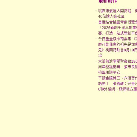
最新創作
‧
桃園銀髮達人開麥啦！
40位達人進社區
‧
首度結合桃園青創博覽
「2026新創千里馬創業
賽」打造一站式新創平
‧
台日重量級卡司雲集 《
麼可能我家的祖先是你
鬼》桃園特映會8月19
場
‧
大溪普濟堂關聖帝君186
周年聖誕慶典 張市長
桃園順遂平安
‧
平鎮金陵路五、六段替
路動土 張善政：完善
6聯外路網、紓解地方