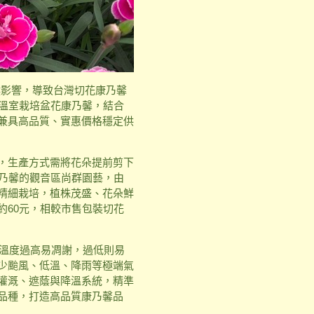
候影響，導致台灣切花康乃馨
採溫室栽培盆花康乃馨，結合
兼具高品質、實惠價格穩定供
，生產方式需將花朵提前剪下
康乃馨的觀音區尚群園藝，由
精細栽培，植株茂盛、花朵鮮
約60元，相較市售包裝切花
，溫度過高易凋謝，過低則易
少颱風、低溫、降雨等極端氣
灌溉、遮蔭與降溫系統，精準
品種，打造高品質康乃馨品