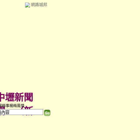
網路城邦
中壢新聞
楊梅事楊梅風情
網
（
新