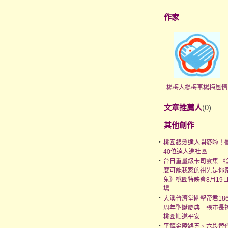
作家
楊梅人楊梅事楊梅風情
文章推薦人
(0)
其他創作
‧
桃園銀髮達人開麥啦！
40位達人進社區
‧
台日重量級卡司雲集 《
麼可能我家的祖先是你
鬼》桃園特映會8月19
場
‧
大溪普濟堂關聖帝君186
周年聖誕慶典 張市長
桃園順遂平安
‧
平鎮金陵路五、六段替