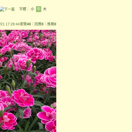
字體：
小
中
大
/21 17:28:44
瀏覽
40
｜回應
0
｜推薦
0