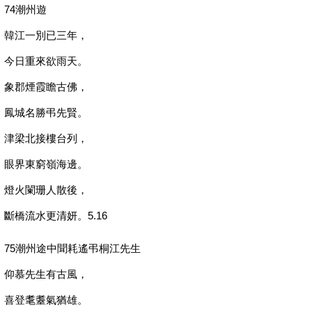
74潮州遊
韓江一別已三年，
今日重來欲雨天。
象郡煙霞瞻古佛，
鳳城名勝弔先賢。
津梁北接樓台列，
眼界東窮嶺海邊。
燈火闌珊人散後，
斷橋流水更清妍。5.16
75潮州途中聞耗遙弔桐江先生
仰慕先生有古風，
喜登耄耋氣猶雄。