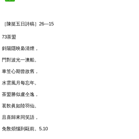
［陳挺五日詩稿］26—15
73茶盟
斜陽隱映裊清煙，
門對波光一澳船。
車笠心期曾故舊，
水雲風月每忘年。
茶盟勝似盧仝逸，
茗飮眞如陸羽仙。
且喜歸來同笑語，
免敎煩惱到甌前。5.10