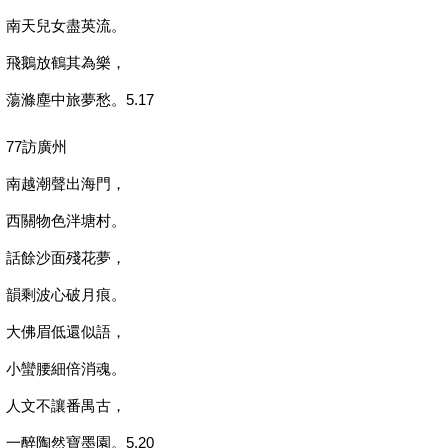
南天兒女盡英流。
飛鵝放鶴其為樂，
蕩滌塵中旅夢愁。5.17
77訪廣州
南越潮聲出海門，
西關物色泮塘村。
話餘沙面殘花夢，
韻剩波心破月痕。
大佛眉低還似語，
小蠻腰細倍消魂。
人文不讓番禺古，
一醉陶然寶墨園。5.20