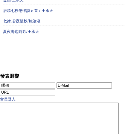
登高/王承天
居菲七秩感懷詩五首 / 王承天
七律.暑夜望秋/施沧液
夏夜海边随吟/王承天
發表迴響
會員登入