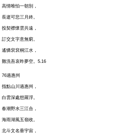
高情唯怕一朝別，
長逝可悲三月終。
投契襟懷雲共遠，
訂交文字意無窮。
遙憐袞袞桐江水，
難洗吾哀昨夢空。5.16
76過惠州
指點山川過惠州，
白雲深處想羅浮。
春潮野水三江合，
海雨湖風五嶺收。
北斗文名垂宇宙，