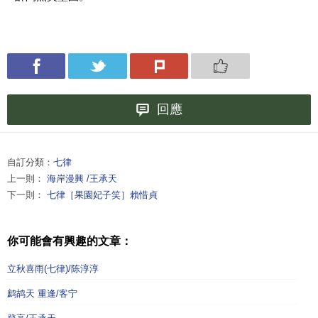
回應
自訂分類：
七律
上一則：
海岸漫興 /王承天
下一則：
七律［果園妃子笑］賴惜貞
你可能會有興趣的文章：
立秋喜雨(七律)/陈淳淳
鹧鸪天 重逢/客宁