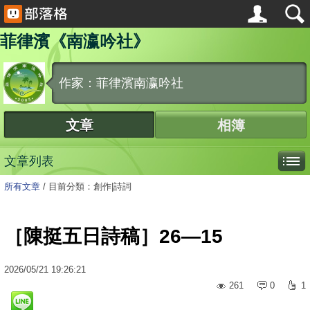
菲律濱《南瀛吟社》
作家：菲律濱南瀛吟社
文章
相簿
文章列表
所有文章
/
目前分類：創作|詩詞
［陳挺五日詩稿］26—15
2026
/
05
/
21
19:26:21
261
0
1