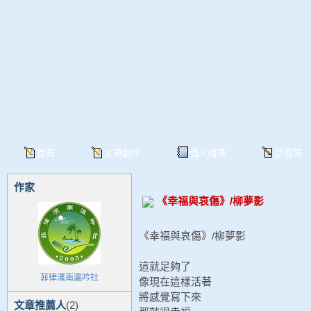
首頁
文章創作
個人相簿
訪客簿
作家
《幸福與哀傷》/柳夢影
《幸福與哀傷》/柳夢影
這就足夠了
菲律濱南瀛吟社
像現在這樣活著
將感覺寫下來
文章推薦人
(2)