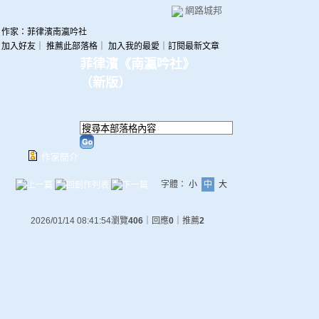
網路城邦
作家：菲律濱南瀛吟社
加入好友
｜
推薦此部落格
｜
加入我的最愛
｜
訂閱最新文章
菲律濱《南瀛吟社》
（
新版
）
作家簡介
字體：
小
中
大
2026/01/14 08:41:54
瀏覽
406
｜回應
0
｜推薦
2