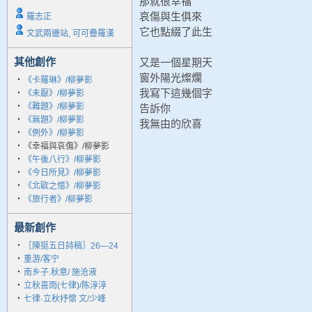
那就很幸福
哀傷與生俱來
羅志正
它也點綴了此生
文武兩邊站, 可可疊羅漢
其他創作
又是一個星期天
窗外陽光燦爛
‧
《卡羅琳》/柳夢影
我寫下這幾個字
‧
《未厭》/柳夢影
‧
《難題》/柳夢影
告訴你
‧
《無題》/柳夢影
我無由的欣喜
‧
《例外》/柳夢影
‧
《幸福與哀傷》/柳夢影
‧
《午後八行》/柳夢影
‧
《今日所見》/柳夢影
‧
《北歐之憶》/柳夢影
‧
《旅行者》/柳夢影
最新創作
‧
［陳挺五日詩稿］26—24
‧
重游/客宁
‧
南乡子.秋意/ 施沧液
‧
立秋喜雨(七律)/陈淳淳
‧
七律·立秋抒懷 文/少峰