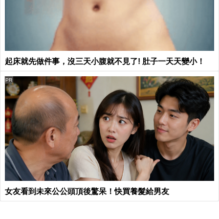
起床就先做件事，沒三天小腹就不見了! 肚子一天天變小！
PR
女友看到未來公公頭頂後驚呆！快買養髮給男友