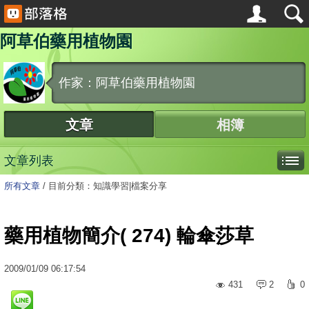
阿草伯藥用植物園
作家：阿草伯藥用植物園
文章
相簿
文章列表
所有文章
/
目前分類：知識學習|檔案分享
藥用植物簡介( 274) 輪傘莎草
2009
/
01
/
09
06:17:54
431
2
0