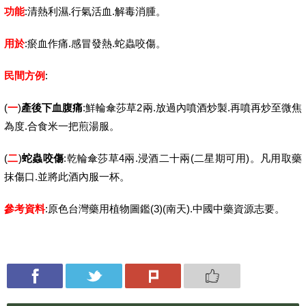
功能
:清熱利濕.行氣活血.解毒消腫。
用於
:瘀血作痛.感冒發熱.蛇蟲咬傷。
民間方例
:
(
一
)
產後下血腹痛
:鮮輪傘莎草2兩.放過內噴酒炒製.再噴再炒至微焦
為度.合食米一把煎湯服。
(
二
)
蛇蟲咬傷
:乾輪傘莎草4兩.浸酒二十兩(二星期可用)。凡用取藥
抹傷口.並將此酒內服一杯。
參考資料
:原色台灣藥用植物圖鑑(3)(南天).中國中藥資源志要。