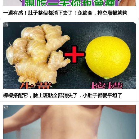
一週有感！肚子整個都消下去了！免節食，排空順暢就夠
PR
檸檬搭配它，臉上斑點全部消失了，小肚子都變平坦了
PR