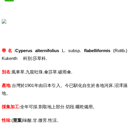
學名
:
Cyperus alternifolius
L. subsp.
flabelliformis
(Rottb.)
Kukenth 科別:莎草科.
別名
:風車草.九龍吐珠.傘莎草.破雨傘.
產地
:台灣於1901年由日本引入。今已馴化自生於各地河床.沼澤濕
地。
採集加工
:全年可採.割取地上部分.切段.曬乾備用。
性味
:(
莖葉
)味酸.甘.微苦.性涼。