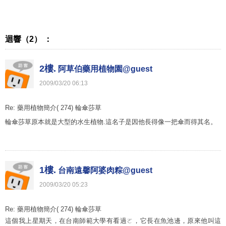
迴響（2） ：
2樓.
阿草伯藥用植物園@guest
2009
/
03
/
20
06
:
13
Re: 藥用植物簡介( 274) 輪傘莎草
輪傘莎草原本就是大型的水生植物.這名子是因他長得像一把傘而得其名。
1樓.
台南遠馨阿婆肉粽@guest
2009
/
03
/
20
05
:
23
Re: 藥用植物簡介( 274) 輪傘莎草
這個我上星期天，在台南師範大學有看過ㄛ，它長在魚池邊，原來他叫這