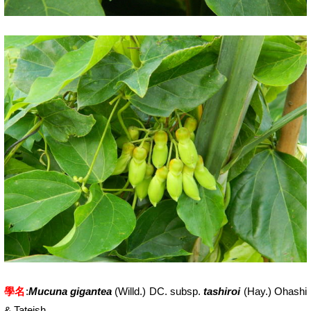
學名
:
Mucuna gigantea
(Willd.) DC. subsp.
tashiroi
(Hay.) Ohashi
& Tateish