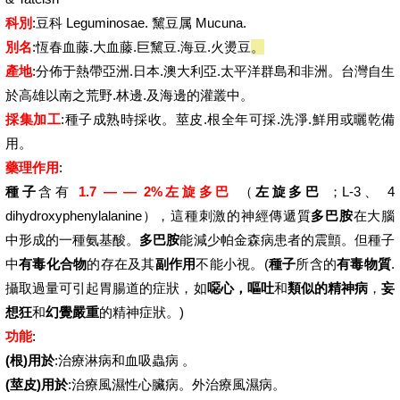
科別
:豆科 Leguminosae. 黧豆属 Mucuna.
別名
:恆春血藤.大血藤.巨黧豆.海豆.火燙豆
。
產地
:分佈于熱帶亞洲.日本.澳大利亞.太平洋群島和非洲。台灣自生
於高雄以南之荒野.林邊.及海邊的灌叢中。
採集加工
:種子成熟時採收。莖皮.根全年可採.洗淨.鮮用或曬乾備
用。
藥理作用
:
種子
含有
1.7 — — 2%左旋多巴
（
左旋多巴
；L-3、 4
dihydroxyphenylalanine），這種刺激的神經傳遞質
多巴胺
在大腦
中形成的一種氨基酸。
多巴胺
能減少帕金森病患者的震顫。但種子
中
有毒化合物
的存在及其
副作用
不能小視。(
種子
所
含的
有毒
物質
.
攝取過量
可引起胃腸道
的症狀，如
噁心，嘔吐
和
類似的
精神病
，
妄
想狂
和
幻覺
嚴重
的精神
症狀。)
功能
:
(根)用於
:治療淋病和血吸蟲病 。
(莖皮)用於
:治療風濕性心臟病。外治療風濕病。