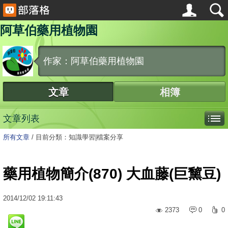
阿草伯藥用植物園
作家：阿草伯藥用植物園
文章
相簿
文章列表
所有文章
/
目前分類：知識學習|檔案分享
藥用植物簡介(870) 大血藤(巨黧豆)
2014
/
12
/
02
19:11:43
2373
0
0