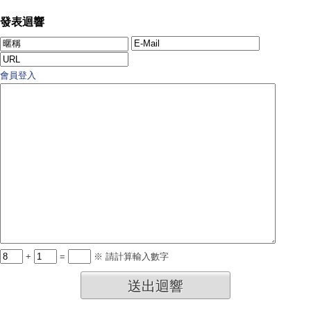
發表迴響
會員登入
+
=
※ 請計算輸入數字
送出迴響