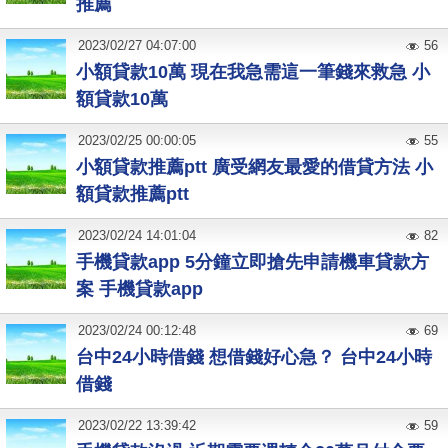
推薦
2023
/
02
/
27
04:07:00
56
小額貸款10萬 現在我急需這一筆錢來救急 小
額貸款10萬
2023
/
02
/
25
00:00:05
55
小額貸款推薦ptt 廣受網友最愛的借貸方法 小
額貸款推薦ptt
2023
/
02
/
24
14:01:04
82
手機貸款app 5分鐘立即搶先申請機車貸款方
案 手機貸款app
2023
/
02
/
24
00:12:48
69
台中24小時借錢 想借錢好心急？ 台中24小時
借錢
2023
/
02
/
22
13:39:42
59