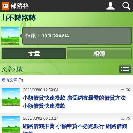
山不轉路轉
作家：habik86694
文章
相簿
文章列表
所有文章
(9)
2023
/
03
/
06
12:59:04
66
小額借貸快速撥款 廣受網友最愛的借貸方法
小額借貸快速撥款
2023
/
03
/
01
08:13:17
75
網路借錢推薦 小額申貸不必跑銀行 網路借錢