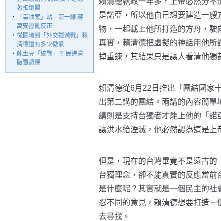
賴清德執政一年多，上帝必然分不
著推倒閣
是諾亞，所以他自己想要建造一艘
‧
「毒油案」站上第一線 蔣
萬安撥亂反正
物，一起載上他所打造的方舟，駛
‧
從圍堵到「外交殲滅戰」賴
真實，賴清德把虛擬的神話用他所
清德還有多少傲氣
‧
陳土豆「統戰」？ 民進黨
掉重鍊，其結果只是讓人看清他獨
販賣恐懼
賴清德從6月22日推出「團結國家
出第二講的團結。兩講的內容簡單
講則是支持台獨者才能上他的「諾
讓洪水給湮滅，他必然認為這是上
但是，現在的台灣畢竟不是遠古的
台獨理念，卻不能真實的反應當前
是什麼呢？其實就是一個民主的社
忍不同的意見，賴清德想要打造一
去尋找。