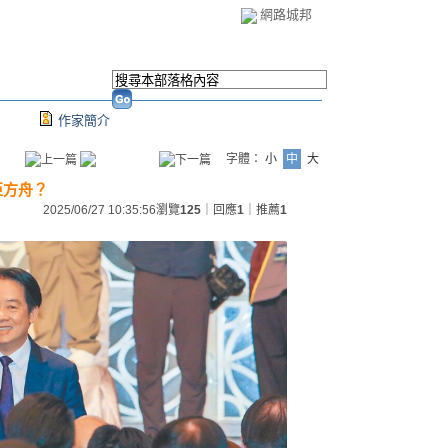
網路城邦
作家簡介
字體：
小
中
大
亞方舟？
2025/06/27 10:35:56
瀏覽
125
｜回應
1
｜推薦
1