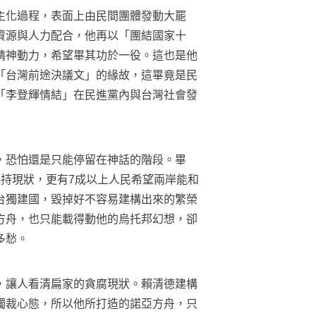
主化過程，表面上由民間團體發動大罷
資源與人力配合，他再以「團結國家十
精神動力，希望畢其功於一役。這也是他
「台灣前途決議文」的緣故，這畢竟是民
「李登輝情結」在民進黨內與台灣社會發
，恐怕還是只能停留在神話的階段。畢
維持現狀，更有7成以上人民希望兩岸能和
台獨建國，毀掉好不容易建構出來的繁榮
方舟，也只能載得動他的烏托邦幻想，卻
多愁。
，讓人看清扁家的貪腐現狀。賴清德建構
獨裁心態，所以他所打造的諾亞方舟，只