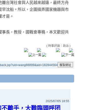
他離台灣社會與人民越來越遠，最終方舟
提早沈船。所以，企圖操弄國家機器與市
懼才是。
理事長，教授，國戰會專稿，本文歡迎共
(
時事評論
｜
政治
)
ackback.jsp?uid=wang88899&aid=182844564
2025/07/05 18:55
刀不離手，大難臨頭呼团