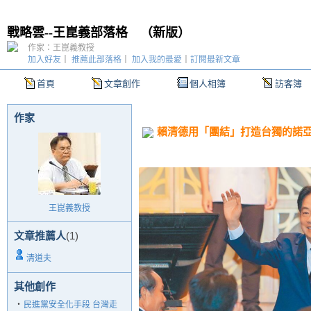
戰略雲--王崑義部落格
（
新版
）
作家：王崑義教授
加入好友
｜
推薦此部落格
｜
加入我的最愛
｜
訂閱最新文章
首頁
文章創作
個人相簿
訪客簿
作家
賴清德用「團結」打造台獨的諾
王崑義教授
文章推薦人
(1)
清道夫
其他創作
‧
民進黨安全化手段 台灣走