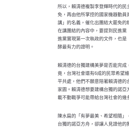
所以，賴清德複製李登輝時代的民
免，再由他所掌控的國家機器動員
講」的名義，催化出團結大罷免的
在講團結的內容中，要提到民進黨
進黨實現第一次執政的文件，也是
酵最有力的證明。
賴清德的台獨建構美夢是否能完成
竟，台灣社會還有6成的民眾希望
平共處，他們不願意陪著賴清德的
家園。賴清德想要建構台獨的諾亞
載不動戰爭可能帶給台灣社會的幾
陳水扁的「有夢最美、希望相隨」
台獨的諾亞方舟，卻讓人見證他的