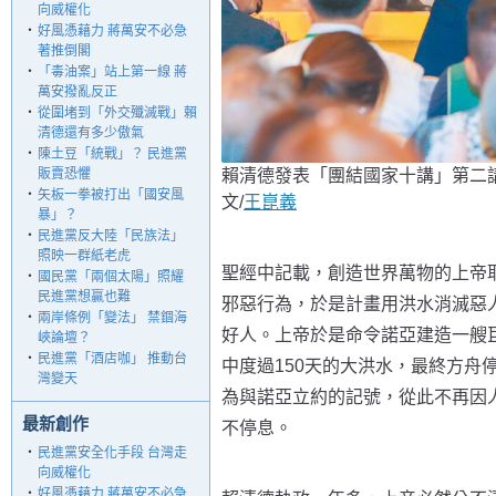
向威權化
‧
好風憑藉力 蔣萬安不必急
著推倒閣
‧
「毒油案」站上第一線 蔣
萬安撥亂反正
‧
從圍堵到「外交殲滅戰」賴
清德還有多少傲氣
‧
陳土豆「統戰」？ 民進黨
賴清德發表「團結國家十講」第二
販賣恐懼
‧
矢板一拳被打出「國安風
文/
王崑義
暴」？
‧
民進黨反大陸「民族法」
照映一群紙老虎
聖經中記載，創造世界萬物的上帝
‧
國民黨「兩個太陽」照耀
民進黨想贏也難
邪惡行為，於是計畫用洪水消滅惡
‧
兩岸條例「變法」 禁錮海
好人。上帝於是命令諾亞建造一艘
峽論壇？
‧
民進黨「酒店咖」 推動台
中度過150天的大洪水，最終方舟
灣變天
為與諾亞立約的記號，從此不再因
最新創作
不停息。
‧
民進黨安全化手段 台灣走
向威權化
‧
好風憑藉力 蔣萬安不必急