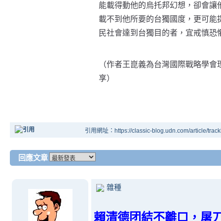
能載得動他的烏托邦幻想，卻會讓
載不到他所要的台獨國度，更可能
民社會達到台獨目的者，宜戒慎恐
（作者王崑義為台灣國際戰略學會
享）
引用網址：https://classic-blog.udn.com/article/tr
回應文章
雜種
賴清德团結不離口，屠