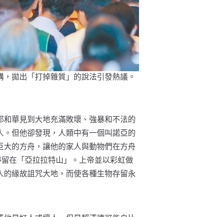
講，拋出「打掉雜質」的說法引發熱議。
耶和華見到大地充滿敗壞、強暴和不法的
人。但他卻發現，人類中有一個叫諾亞的
巨大的方舟，讓他的家人與動物們在方舟
停留在「亞拉拉特山」。上帝並以彩虹做
人的緣故詛咒大地，而使各種生物存留永