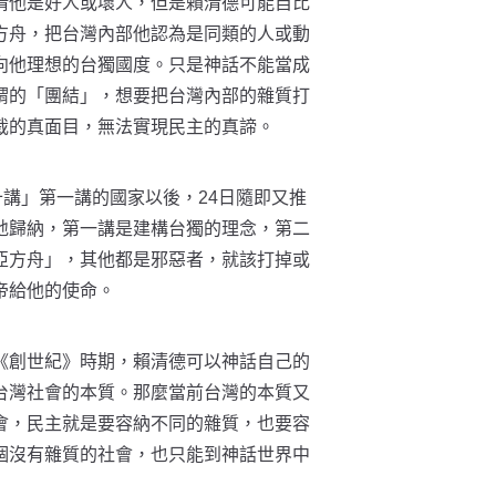
清他是好人或壞人，但是賴清德可能自比
方舟，把台灣內部他認為是同類的人或動
向他理想的台獨國度。只是神話不能當成
謂的「團結」，想要把台灣內部的雜質打
裁的真面目，無法實現民主的真諦。
十講」第一講的國家以後，24日隨即又推
地歸納，第一講是建構台獨的理念，第二
亞方舟」，其他都是邪惡者，就該打掉或
帝給他的使命。
《創世紀》時期，賴清德可以神話自己的
台灣社會的本質。那麼當前台灣的本質又
會，民主就是要容納不同的雜質，也要容
個沒有雜質的社會，也只能到神話世界中