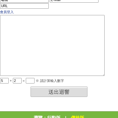
會員登入
+
=
※ 請計算輸入數字
送出迴響
瀏覽：
行動版
|
傳統版