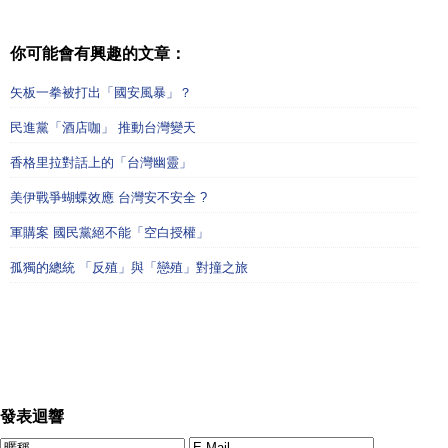
你可能會有興趣的文章：
矢板一拳被打出「國安風暴」？
民進黨「酒店咖」 推動台灣變天
香格里拉對話上的「台灣幽靈」
美伊戰爭蝴蝶效應 台灣安不安全 ?
軍購案 國民黨絕不能「空白授權」
孤獨的總統 「反殖」與「戀殖」對撞之旅
發表迴響