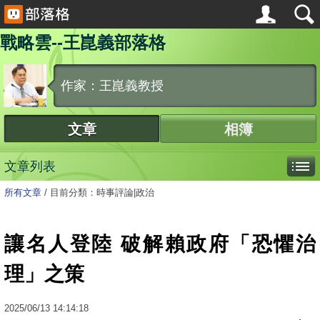
戰略雲--王崑義部落格
作家：王崑義教授
文章
相簿
文章列表
所有文章
/
目前分類：時事評論|政治
讓名人登陸 破解賴政府「恐懼治
理」之策
2025
/
06
/
13
14:14:18