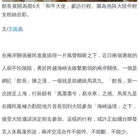
館長展開為期6天「和平大使」參訪行程。圖為他與大陸年輕
女粉絲合影。
文/
王崑義
在兩岸關係被民進黨搞得一片風聲鶴唳之下，近日兩個勇敢的
人卻不怕險阻，勇於跨越海峽去維繫脆弱的兩岸關係。一個是
網紅「館長」陳之漢，一個就是前總統馬英九。「館長」第一
次踏足上海，行前頗有「風蕭蕭兮，易水寒」之感。馬英九是
在國民黨極力勸阻地方首長別到大陸參加「海峽論壇」之下，
接受大陸邀請決定前去參加。這樣的行程，或許正如國台辦發
言人朱鳳蓮所說，兩岸交流合作不能停、不能斷、不能少。