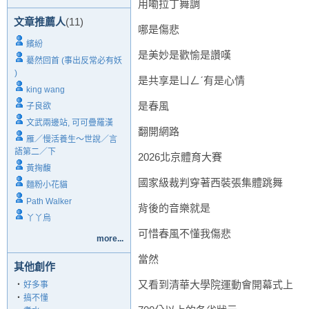
用嘞拉丁舞調
文章推薦人
(11)
哪是傷悲
繽紛
是美妙是歡愉是讚嘆
驀然回首 (事出反常必有妖
)
是共享是ㄩㄥˊ有是心情
king wang
是春風
子良欲
文武兩邊站, 可可疊羅漢
翻開網路
雁／慢活養生～世說／言
語第二／下
2026北京體育大賽
黃掬馥
國家級裁判穿著西裝張集體跳舞
麵粉小花貓
Path Walker
背後的音樂就是
丫丫烏
可惜春風不懂我傷悲
more...
當然
其他創作
又看到清華大學院運動會開幕式上
‧
好多事
‧
搞不懂