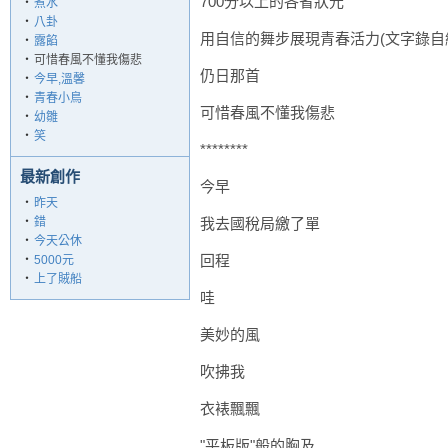
700分以上的各省狀元
‧
煮水
‧
八卦
用自信的舞步展現青春活力(文字錄自
‧
露餡
‧
可惜春風不懂我傷悲
仍日那首
‧
今早,溫馨
‧
青春小鳥
可惜春風不懂我傷悲
‧
幼雛
‧
笑
********
最新創作
今早
‧
昨天
‧
錯
我去國稅局繳了單
‧
今天公休
回程
‧
5000元
‧
上了賊船
哇
美妙的風
吹拂我
衣裱飄飄
"平板版"般的胸及