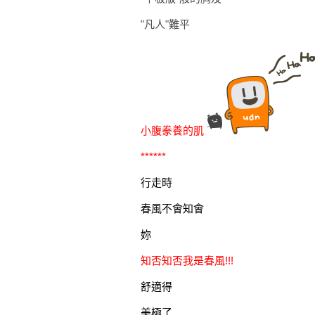
"凡人"難平
小腹豢養的肌
******
行走時
春風不會知會
妳
知否知否我是春風!!!
舒適得
美極了