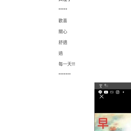
*****
歡喜
關心
舒適
過
每一天!!!
*******