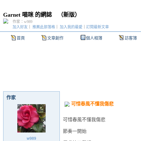
Garnet 喵咪 的網誌
（
新版
）
作家：w989
加入好友
｜
推薦此部落格
｜
加入我的最愛
｜
訂閱最新文章
首頁
文章創作
個人相簿
訪客簿
作家
可惜春風不懂我傷悲
可惜春風不懂我傷悲
節奏一開始
w989