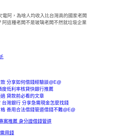
就欠電阿，為啥人均收入比台灣高的國家老闆
？阿這種老闆不是玻璃老闆不然就垃圾企業
託
款 分享如何借錢經驗談@E@
額度低利率核貸快銀行推薦
過 貸款前必看的文章
 台灣銀行 分享急需現金怎麼找錢
格 善用合法借錢管道借錢不難@E@
專案推薦 身分證借錢管道
急需用錢