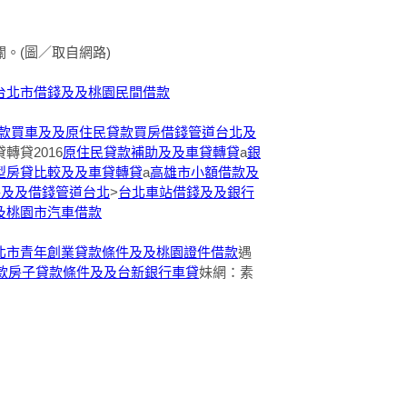
。(圖／取自網路)
台北市借錢及及桃園民間借款
款買車及及原住民貸款買房
借錢管道台北及
轉貸2016
原住民貸款補助及及車貸轉貸
a
銀
型房貸比較及及車貸轉貸
a
高雄市小額借款及
件及及借錢管道台北
>
台北車站借錢及及銀行
及桃園市汽車借款
北市青年創業貸款條件及及桃園證件借款
遇
款
房子貸款條件及及台新銀行車貸
妹網：素