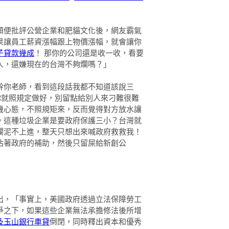
順便批評公營企業和肥貓文化後，網友霸氣
果讓員工薪資漲幅跟上物價漲幅，就會讓你
子貸款幾成
！ 那你的公司還是收一收，看要
人，還嫌現在的台灣不夠爛嗎？」
幹你老師，看到這段話我都不知道該說三
你就照規定做好，別留點給別人來刁難很難
機心態，不照規矩來，反而覺得對方放水讓
。這種垃圾企業是要政府保護三小？台灣就
爛泥不上進，整天只想出來喊政府救救我！
佔著政府的補助，然後只留屎給新創公
出，「事實上，美國政府透過立法保障勞工
爭之下，如果這些企業無法承擔修法後所增
及玉山銀行車貸
倒閉，同時釋出資本和優秀