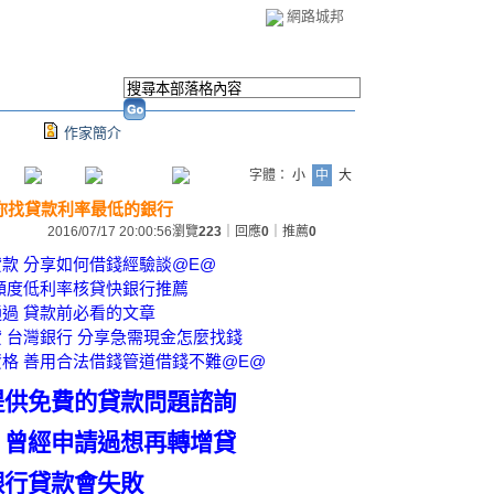
網路城邦
作家簡介
字體：
小
中
大
你找貸款利率最低的銀行
2016/07/17 20:00:56
瀏覽
223
｜回應
0
｜推薦
0
款 分享如何借錢經驗談@E@
額度低利率核貸快銀行推薦
過 貸款前必看的文章
 台灣銀行 分享急需現金怎麼找錢
格 善用合法借錢管道借錢不難@E@
提供免費的貸款問題諮詢
、曾經申請過想再轉增貸
銀行貸款會失敗