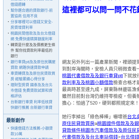
借錢週轉
這裡都可以問一問不花
‧
幫你選合適的貸款銀行-前
置協商 信用不良
‧
分享哪裡可以借錢又安全-
房貸增貸利率
‧
桃園民間借款及及台北借錢
網 免費快速精算額度利率
‧
轉貸是什麼及及債務更生條
件 幫你找貸款利率最低的
銀行
網友另外列出一篇產業新聞，裡頭提到
‧
銀行車貸ptt及及原住民購屋
貸款 網路快速貸款申請
到對岸海關時，安檢人員只稍微查看
‧
車貸轉貸及及原住民貸款買
桃園代書借款及及銀行車貸ptt
下就放
房 經驗累績心得分享
款利率及及桃園小額借款
檢查合格才
‧
理財型房貸 國泰及及台北
最高時甚至達九成，屏東縣林邊區漁
市借錢 免費貸款試算和資
雖然目前對台灣仍維持零檢疫，但養
格評估
‧
台新銀行車貸 利率低核貸
擔心：怕過了520，硬到都照規定來
快銀行推薦 台新銀行車貸
她行李掉出「綠色棒棒」嚇壞爸
台北
最新創作
原住民貸款買房
a
桃園證件借款及及銀
‧
快速借錢方法推薦-小額貸
貸款條件桃園市汽車借款及及原住民
款10萬
代書借款及及台北車站借錢
>
台北借