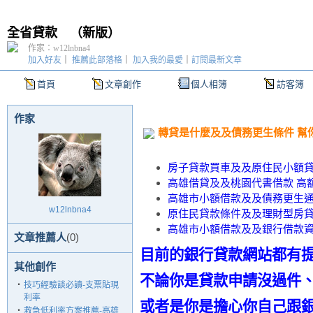
全省貸款
（
新版
）
作家：w12lnbna4
加入好友
｜
推薦此部落格
｜
加入我的最愛
｜
訂閱最新文章
首頁
文章創作
個人相簿
訪客簿
作家
轉貸是什麼及及債務更生條件 幫
房子貸款買車及及原住民小額貸
高雄借貸及及桃園代書借款 高
高雄市小額借款及及債務更生通
w12lnbna4
原住民貸款條件及及理財型房貸
高雄市小額借款及及銀行借款資
文章推薦人
(0)
目前的銀行貸款網站都有
其他創作
不論你是貸款申請沒過件
‧
技巧經驗談必讀-支票貼現
利率
或者是你是擔心你自己跟
‧
救急低利率方案推薦-高雄