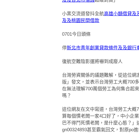
小黑交流道發抖全航
高雄小額借貸及
及及桃園民間借款
0701今日頭條
停
新北市青年創業貸款條件及及銀行
復航空難陰影運將嚇到成廢人
台灣勞資關係的議題難解，從這位網
版」發文，並表示台灣勞工大概700
在無法理解700萬個勞工為何集合起
嗎？
這位網友在文中寫道，台灣勞工大概7
算每個慣老闆一家4口好了，中小企業
巴不得鬥死慣老闆，是什麼心態？」
gn00324893甚至霸氣回文，對原