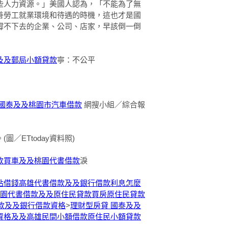
些人力資源。」美國人認為，「不能為了無
善勞工就業環境和待遇的時機，這也才是國
撐不下去的企業、公司、店家，早該倒一倒
及及郵局小額貸款
寧：不公平
 國泰及及桃園市汽車借款
網搜小組／綜合報
／ETtoday資料照)
款買車及及桃園代書借款
淚
站借錢
高雄代書借款及及銀行借款利息怎麼
園代書借款及及原住民貸款買房
原住民貸款
款及及銀行借款資格
>
理財型房貸 國泰及及
資格及及高雄民間小額借款
原住民小額貸款