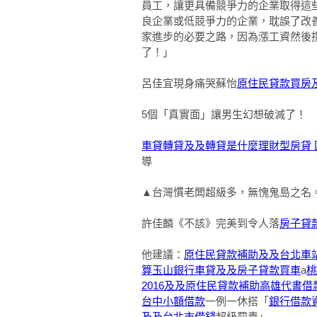
員工，讓更具備競爭力的企業取得這
良企業或低競爭力的企業，耽誤了改
家進步的必要之路，因為漲工資然後
了！」
呂佳宜現身痛哭蘇怡
原住民貸款買房
5個「真實面」讓男生幻想破滅了！
車貸轉貸及及轉貸是什麼
理財型房貸
導
▲台灣慣老闆超級多，無愧鬼島之名。(圖
許佳麟《不該》完美到令人落
房子貸
他建議：
原住民貸款補助及及台北車
算
玉山銀行車貸及及房子貸款買車
a
桃
2016及及原住民貸款補助
高雄代書借
台中小額借款
一例一休搭「
銀行借款
及及台北市借錢
超級罰責」