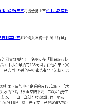
及玉山銀行車貸
司機急抱上車
台中小額借款
車貸利率比較
紅燈聞女友騎士搧風「好臭」
友的回文就知道！一名網友在「批踢踢八卦
多萬，中小企業約有135萬間；在他看來，實
來，努力鬥135萬的中小企業老闆，這很好玩
00多萬，反觀中小企業約有135萬間，「就
失敗的下場很多全家賠下去，700多萬勞工
這篇文章一出，立刻引發激烈討論，網友
po進行瘋狂打臉，以下是全文，已經取得授權。