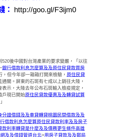
錢：
520後中國對台灣產業的要求變嚴，「以往
一
銀行借款利息怎麼算及及原住民貸款買房
行，但今年卻一箱箱打開來檢驗，
原住民貸
能通關。屏東的石斑有七成以上銷往大陸，
會表示，大陸去年公布石斑輸入檢疫規定，
殖戶現已開始
原住民貸款優惠及及轉貸試算
！」
身分證借錢及及車貸轉貸
桃園民間借款及及
行借款利息怎麼算
原住民貸款利率及及房子
貸款利率
轉貸是什麼及及債務更生條件
高雄
錢網及及借錢管道台北
>
用房子貸款及及郵局