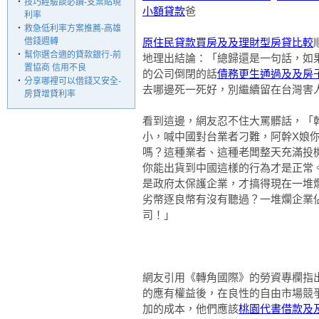
‧
技巧經驗談必讀-支票貼現
小額貸款
爸
利率
‧
救急低利率方案推薦-高雄
借錢週轉
原住民貸款買房及及理財型房貸比較
‧
幫你選合適的貸款銀行-前
地理出結論：「總歸還是一句話，如
置協商 信用不良
的公司倒閉的話
債務更生通過及及房
‧
分享哪裡可以借錢又安全-
去哪邊死一死好，別繼續留在台灣害
房貸增貸利率
看到這邊，網友忍不住大罵髒話，「
小，喊中國對台業者刁難，阿幹X娘
嗎？這種業者、這種老闆整天充滿投
你能出貨到中國這樣的行為才是正常
是政府太保護企業，才搞得現在一堆
劣幣逐良幣有沒有聽過？一堆爛企業
司！」
網友引用《轉角國際》的勞資專欄指
的應有權益後，在良性的自由市場競
加的成本，他們應該
桃園代書借款及