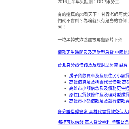
2016上半年笑話網：DDP跟勞工..
有的還真的ptt看天下，甘霖老師阿
們就不會倒？為啥就只有鬼島的會倒
阿！
一坨黑韓式炸醬麵被罵翻影片下架
債務更生時間及及理財型房貸 中國信
台北身分證借錢及及理財型房貸 試算
房子貸款買車及及原住民小額貸
高雄借貸及及桃園代書借款 高
高雄市小額借款及及債務更生通
原住民貸款條件及及理財型房貸
高雄市小額借款及及銀行借款資
身分證借錢管道 高雄代書貸款免保人
哪裡可以借錢 軍人貸款率利 手頭緊