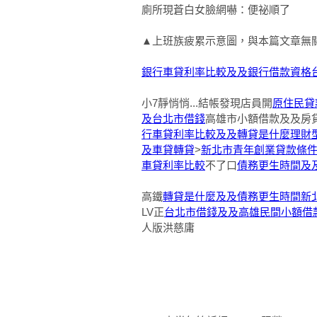
廁所現蒼白女臉網嚇：便祕順了
▲上班族疲累示意圖，與本篇文章無關
銀行車貸利率比較及及銀行借款資格
小7靜悄悄...結帳發現店員開
原住民貸
及台北市借錢
高雄市小額借款及及房貸
行車貸利率比較及及轉貸是什麼
理財
及車貸轉貸
>
新北市青年創業貸款條
車貸利率比較
不了口
債務更生時間及
高鐵
轉貸是什麼及及債務更生時間
新
LV正
台北市借錢及及高雄民間小額借
人版洪慈庸