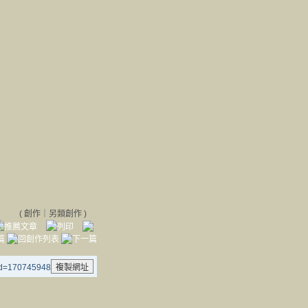
(
創作
｜
另類創作
)
aid=170745948