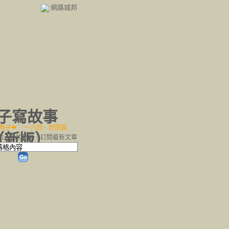
網路城邦
子寫故事
陶子❤ 、一八四、封閉篇
（
新版
）
加入我的最愛
｜
訂閱最新文章