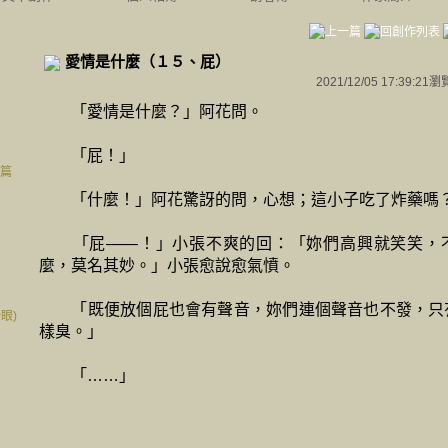
愛情是什麼（１５、屁）
2021/12/05 17:39:21
瀏
「愛情是什麼？」阿花問。
「屁！」
閉篇
「什麼！」阿花驚訝的問，心想；這小子吃了炸藥嗎
「屁——！」小張不爽的回：「妳們高興就笑笑，
麼，莫名其妙。」小張愈說愈氣憤。
「既便放個屁也會有聲音，妳們連個聲音也不發，只
眼)
樣臭。」
「……」