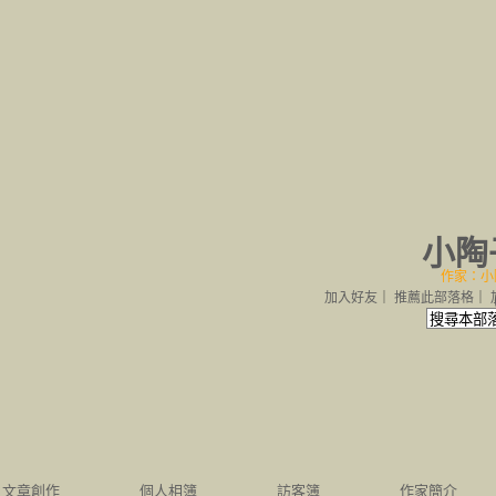
小陶
作家：小
加入好友
｜
推薦此部落格
｜
文章創作
個人相簿
訪客簿
作家簡介