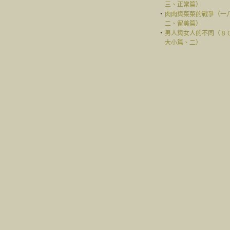
三、正常篇）
‧
肉肉與菜菜的戰爭（一
二、留美篇）
‧
男人與女人的不同（８
大小篇、二）