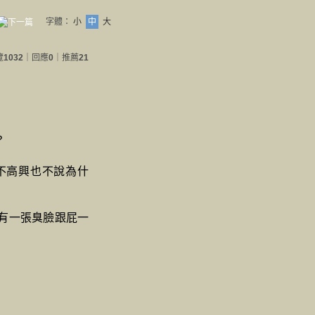
字體：
小
中
大
覽
1032
｜回應
0
｜推薦
21
？
不高興也不說為什
有一張臭臉跟屁一