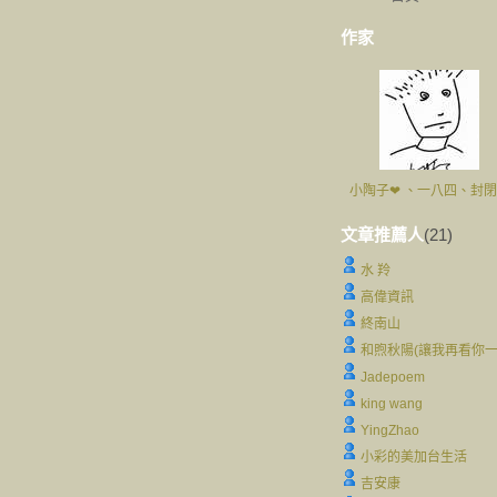
作家
小陶子❤ 、一八四、封
文章推薦人
(21)
水 羚
高偉資訊
終南山
和煦秋陽(讓我再看你一
Jadepoem
king wang
YingZhao
小彩的美加台生活
吉安康