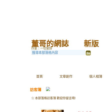
董哥的網誌
（
新版
）
作家：一切安好
首頁
文章創作
個人相簿
訪客簿
☆ 本部落格訪客簿 歡迎你留言唷!