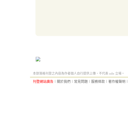
本部落格刊登之內容為作者個人自行提供上傳，不代表 udn 立場。
刊登網站廣告
︱
關於我們
︱
常見問題
︱
服務條款
︱
著作權聲明