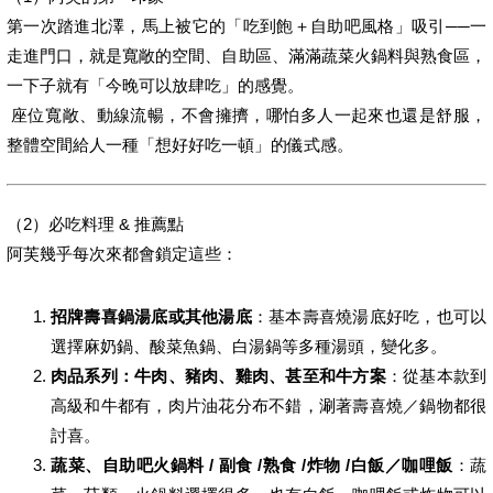
第一次踏進北澤，馬上被它的「吃到飽＋自助吧風格」吸引──一
走進門口，就是寬敞的空間、自助區、滿滿蔬菜火鍋料與熟食區，
一下子就有「今晚可以放肆吃」的感覺。
座位寬敞、動線流暢，不會擁擠，哪怕多人一起來也還是舒服，
整體空間給人一種「想好好吃一頓」的儀式感。
（2）必吃料理 & 推薦點
阿芙幾乎每次來都會鎖定這些：
招牌壽喜鍋湯底或其他湯底
：基本壽喜燒湯底好吃，也可以
選擇麻奶鍋、酸菜魚鍋、白湯鍋等多種湯頭，變化多。
肉品系列：牛肉、豬肉、雞肉、甚至和牛方案
：從基本款到
高級和牛都有，肉片油花分布不錯，涮著壽喜燒／鍋物都很
討喜。
蔬菜、自助吧火鍋料 / 副食 /熟食 /炸物 /白飯／咖哩飯
：蔬