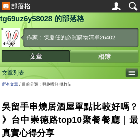
tg69uz6y58028 的部落格
作家：陳慶任的必買購物清單26402
文章
相簿
文章列表
所有文章
/
目前分類：興趣嗜好|桃竹苗
吳留手串燒居酒屋單點比較好嗎？
》台中崇德路top10聚餐餐廳｜最
真實心得分享