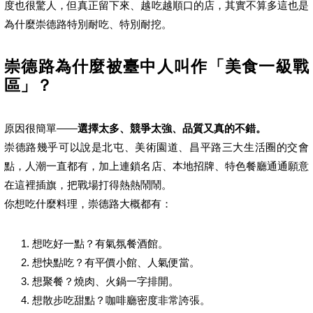
度也很驚人，但真正留下來、越吃越順口的店，其實不算多這也是
為什麼崇德路特別耐吃、特別耐挖。
崇德路為什麼被臺中人叫作「美食一級戰
區」？
原因很簡單——
選擇太多、競爭太強、品質又真的不錯。
崇德路幾乎可以說是北屯、美術園道、昌平路三大生活圈的交會
點，人潮一直都有，加上連鎖名店、本地招牌、特色餐廳通通願意
在這裡插旗，把戰場打得熱熱鬧鬧。
你想吃什麼料理，崇德路大概都有：
想吃好一點？有氣氛餐酒館。
想快點吃？有平價小館、人氣便當。
想聚餐？燒肉、火鍋一字排開。
想散步吃甜點？咖啡廳密度非常誇張。