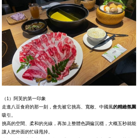
（1）阿芙的第一印象
走進八豆食府的那一刻，會先被它挑高、寬敞、中國風
的精緻氛圍
吸引。
挑高的空間、柔和的光線，再加上整體色調偏沉穩，大概五秒就能
讓人把外面的忙碌甩掉。