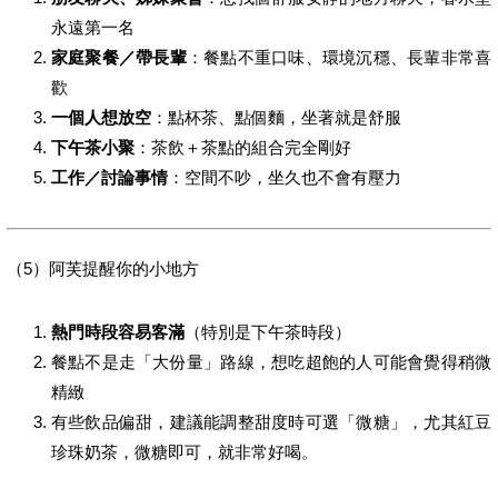
永遠第一名
家庭聚餐／帶長輩
：餐點不重口味、環境沉穩、長輩非常喜
歡
一個人想放空
：點杯茶、點個麵，坐著就是舒服
下午茶小聚
：茶飲＋茶點的組合完全剛好
工作／討論事情
：空間不吵，坐久也不會有壓力
（5）阿芙提醒你的小地方
熱門時段容易客滿
（特別是下午茶時段）
餐點不是走「大份量」路線，想吃超飽的人可能會覺得稍微
精緻
有些飲品偏甜，建議能調整甜度時可選「微糖」，尤其紅豆
珍珠奶茶，微糖即可，就非常好喝。