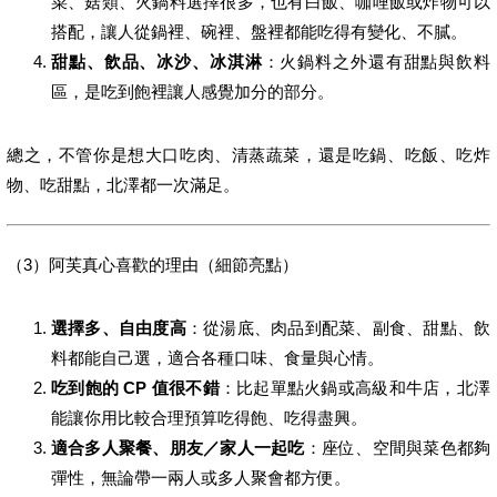
菜、菇類、火鍋料選擇很多，也有白飯、咖哩飯或炸物可以
搭配，讓人從鍋裡、碗裡、盤裡都能吃得有變化、不膩。
甜點、飲品、冰沙、冰淇淋
：火鍋料之外還有甜點與飲料
區，是吃到飽裡讓人感覺加分的部分。
總之，不管你是想大口吃肉、清蒸蔬菜，還是吃鍋、吃飯、吃炸
物、吃甜點，北澤都一次滿足。
（3）阿芙真心喜歡的理由（細節亮點）
選擇多、自由度高
：從湯底、肉品到配菜、副食、甜點、飲
料都能自己選，適合各種口味、食量與心情。
吃到飽的 CP 值很不錯
：比起單點火鍋或高級和牛店，北澤
能讓你用比較合理預算吃得飽、吃得盡興。
適合多人聚餐、朋友／家人一起吃
：座位、空間與菜色都夠
彈性，無論帶一兩人或多人聚會都方便。