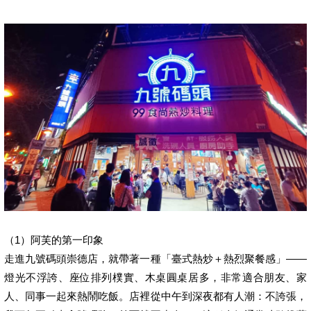
（1）阿芙的第一印象
走進九號碼頭崇德店，就帶著一種「臺式熱炒＋熱烈聚餐感」——
燈光不浮誇、座位排列樸實、木桌圓桌居多，非常適合朋友、家
人、同事一起來熱鬧吃飯。店裡從中午到深夜都有人潮：不誇張，