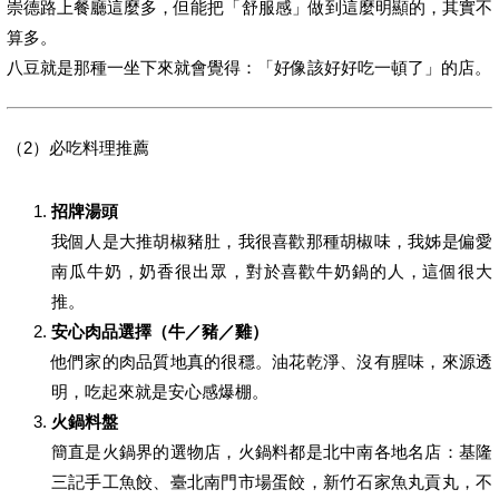
崇德路上餐廳這麼多，但能把「舒服感」做到這麼明顯的，其實不
算多。
八豆就是那種一坐下來就會覺得：「好像該好好吃一頓了」的店。
（2）必吃料理推薦
招牌湯頭
我個人是大推胡椒豬肚，我很喜歡那種胡椒味，我姊是偏愛
南瓜牛奶，奶香很出眾，對於喜歡牛奶鍋的人，這個很大
推。
安心肉品選擇（牛／豬／雞）
他們家的肉品質地真的很穩。油花乾淨、沒有腥味，來源透
明，吃起來就是安心感爆棚。
火鍋料盤
簡直是火鍋界的選物店，火鍋料都是北中南各地名店：基隆
三記手工魚餃、臺北南門市場蛋餃，新竹石家魚丸貢丸，不