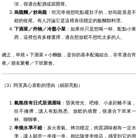
項，很適合配酒或當開胃。
烏龍麵／炒烏龍
：吃完串燒想吃點暖肚子的，炒烏龍算是不
錯的收尾。有人評論它是這裡表現穩定的飯麵類料理。
下酒菜／炸物／冷盤小菜
：如果你只是想喝一杯、配點小東
西，這裡也有多種選擇，適合想放鬆不想吃太多的人。
總之，串燒＋下酒菜＋小麵飯，是你的基本配備組合，非常適合宵
夜／朋友聚餐／下班聚會。
（3）阿芙真心喜歡的理由（細節亮點）
氣氛很有日式居酒屋味
：昏黃燈光、吧檯、小桌距離不遠，
但不擁擠，讓人有點熟悉、放鬆的感覺，很適合下班來一
杯、聊聊事。
串燒水準不錯
：炭火香氣、烤功穩定，肉質調味都有一定水
準，讓人願意一串接一串。相比隨便串燒店，感受到它的用