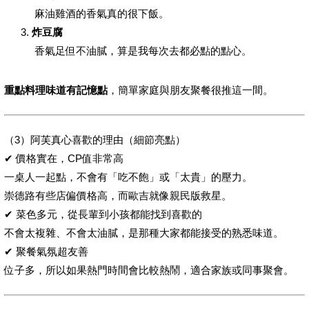
麻油雞酒的香氣真的很下飯。
炸豆腐
香氣足但不油膩，算是我每次去都必點的點心。
重點料理味道有記憶點
，簡單家庭與朋友聚餐很推這一間。
（3）阿芙真心喜歡的理由（細節亮點）
✔ 價格實在，CP值非常高
一桌人一起點，不會有「吃不飽」或「太貴」的壓力。
崇德路有些店偏價格高，而歐吉就像親民版救星。
✔ 菜色多元，從長輩到小孩都能找到喜歡的
不會太複雜、不會太油膩，是那種大家都能接受的熟悉味道。
✔ 聚餐氣氛超友善
位子多，所以如果熱門時間會比較熱鬧，適合家族或同事聚會。