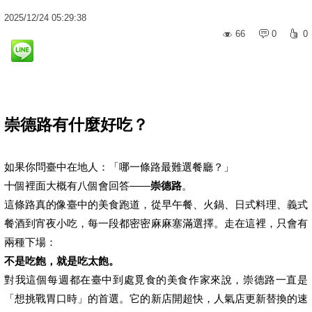
2025
/
12
/
24
05:29:38
66
0
0
崇德路有什麼好吃？
如果你問臺中在地人：「哪一條路最難選餐廳？」
十個裡面大概有八個會回答——
崇德路
。
這條路真的像臺中的美食跑道，從早午餐、火鍋、日式料理、義式
餐酒到宵夜小吃，每一段都密密麻麻塞滿選擇。走在這裡，只會有
兩種下場：
不是吃飽，就是吃太飽。
對我這個每週都在臺中到處覓食的美食作家來說，崇德路一直是
「想挑戰胃口時」的首選。它的新店開超快，人氣店更新替換的速