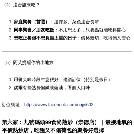
（4）適合誰來吃？
家庭聚餐（首選）
：選擇多、菜色適合長輩
同事聚會／朋友吃飯
：不用想太多，只要點就能吃得開心
想吃正餐但不想負擔太重的日子
：價格親切、吃得飽又安心
（5）阿芙提醒你的小地方
用餐尖峰時段生意很好，建議訂位（特別是假日）
偶爾有些熟食偏鹹或偏油，看個人口味
訂位網址：
https://www.facebook.com/oujyi602
第六家：九號碼頭99食尚熱炒（崇德店）｜最接地氣的
平價熱炒店，吃飽又不傷荷包的聚餐好選擇