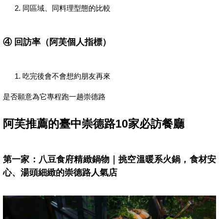
同區域、同料理型態的比較
④
回訪率（阿芙個人指標）
吃完後會不會想約朋友再來
是否願意為它專程跑一趟崇德路
阿芙推薦的臺中崇德路10家必訪餐廳
第一家：八豆食府精緻鍋物｜挑空溫暖系火鍋，食材安
心、湯頭細緻的崇德路人氣店