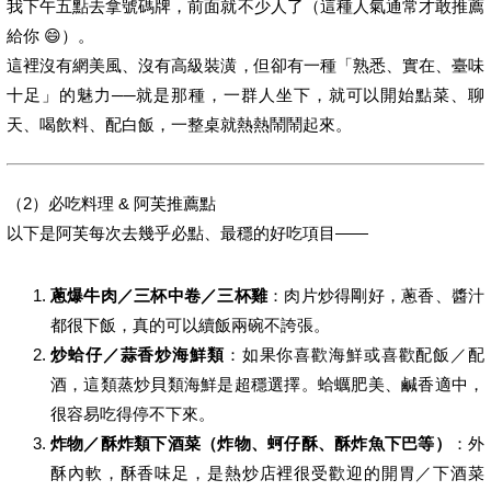
我下午五點去拿號碼牌，前面就不少人了（這種人氣通常才敢推薦
給你 😄）。
這裡沒有網美風、沒有高級裝潢，但卻有一種「熟悉、實在、臺味
十足」的魅力──就是那種，一群人坐下，就可以開始點菜、聊
天、喝飲料、配白飯，一整桌就熱熱鬧鬧起來。
（2）必吃料理 & 阿芙推薦點
以下是阿芙每次去幾乎必點、最穩的好吃項目——
蔥爆牛肉／三杯中卷／三杯雞
：肉片炒得剛好，蔥香、醬汁
都很下飯，真的可以續飯兩碗不誇張。
炒蛤仔／蒜香炒海鮮類
：如果你喜歡海鮮或喜歡配飯／配
酒，這類蒸炒貝類海鮮是超穩選擇。蛤蠣肥美、鹹香適中，
很容易吃得停不下來。
炸物／酥炸類下酒菜（炸物、蚵仔酥、酥炸魚下巴等）
：外
酥內軟，酥香味足，是熱炒店裡很受歡迎的開胃／下酒菜