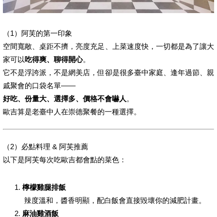
（1）阿芙的第一印象
空間寬敞、桌距不擠，亮度充足、上菜速度快，一切都是為了讓大
家可以
吃得爽、聊得開心
。
它不是浮誇派，不是網美店，但卻是很多臺中家庭、逢年過節、親
戚聚會的口袋名單——
好吃、份量大、選擇多、價格不會嚇人
。
歐吉算是老臺中人在崇德聚餐的一種選擇。
（2）必點料理 & 阿芙推薦
以下是阿芙每次吃歐吉都會點的菜色：
檸檬雞腿排飯
辣度溫和，醬香明顯，配白飯會直接毀壞你的減肥計畫。
麻油雞酒飯