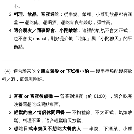
心。
料理、飲品、宵夜通吃
：從串燒、飯麵、小菜到飲品都有涵
蓋 — 想吃飽、想喝酒、想吃宵夜都兼顧，彈性高。
適合朋友／同事聚會、小酌放鬆
：這裡的氣氛不會太正式，
也不會太 casual，剛好是介於「吃飯」與「小酌聊天」的平
衡點。
（4）適合誰來吃？
朋友聚餐 or 下班後小酌
— 幾串串燒配幾杯飲
料／酒，氣氛剛剛好。
宵夜 or 宵夜後續攤
— 營業到深夜（約 01:00），適合吃完
晚餐還想吃或喝點東西。
輕鬆約會／情侶休閒用餐
— 不拘禮節、不太正式，氣氛放
鬆、料理不重，適合輕鬆聊天放鬆。
想吃日式串燒又不想吃大餐的人
— 串燒、下酒菜、小麵