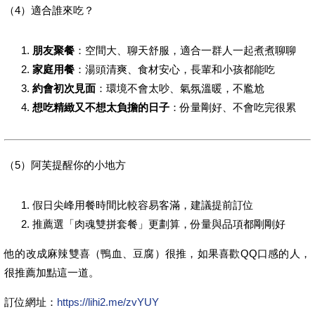
（4）適合誰來吃？
朋友聚餐
：空間大、聊天舒服，適合一群人一起煮煮聊聊
家庭用餐
：湯頭清爽、食材安心，長輩和小孩都能吃
約會初次見面
：環境不會太吵、氣氛溫暖，不尷尬
想吃精緻又不想太負擔的日子
：份量剛好、不會吃完很累
（5）阿芙提醒你的小地方
假日尖峰用餐時間比較容易客滿，建議提前訂位
推薦選「肉魂雙拼套餐」更劃算，份量與品項都剛剛好
他的改成麻辣雙喜（鴨血、豆腐）很推，如果喜歡QQ口感的人，
很推薦加點這一道。
訂位網址：
https://lihi2.me/zvYUY