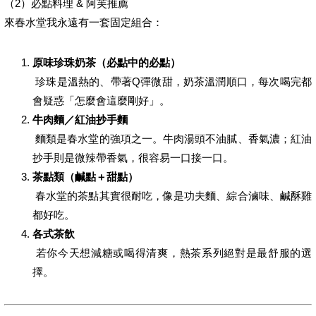
（2）必點料理 & 阿芙推薦
來春水堂我永遠有一套固定組合：
原味珍珠奶茶（必點中的必點）
珍珠是溫熱的、帶著Q彈微甜，奶茶溫潤順口，每次喝完都
會疑惑「怎麼會這麼剛好」。
牛肉麵／紅油抄手麵
麵類是春水堂的強項之一。牛肉湯頭不油膩、香氣濃；紅油
抄手則是微辣帶香氣，很容易一口接一口。
茶點類（鹹點＋甜點）
春水堂的茶點其實很耐吃，像是功夫麵、綜合滷味、鹹酥雞
都好吃。
各式茶飲
若你今天想減糖或喝得清爽，熱茶系列絕對是最舒服的選
擇。