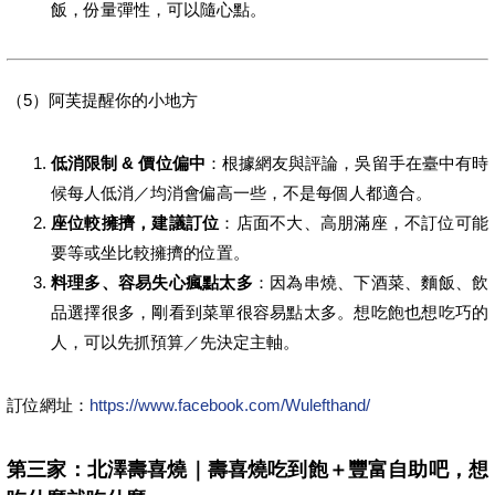
飯，份量彈性，可以隨心點。
（5）阿芙提醒你的小地方
低消限制 & 價位偏中
：根據網友與評論，吳留手在臺中有時
候每人低消／均消會偏高一些，不是每個人都適合。
座位較擁擠，建議訂位
：店面不大、高朋滿座，不訂位可能
要等或坐比較擁擠的位置。
料理多、容易失心瘋點太多
：因為串燒、下酒菜、麵飯、飲
品選擇很多，剛看到菜單很容易點太多。想吃飽也想吃巧的
人，可以先抓預算／先決定主軸。
訂位網址：
https://www.facebook.com/Wulefthand/
第三家：北澤壽喜燒｜壽喜燒吃到飽＋豐富自助吧，想