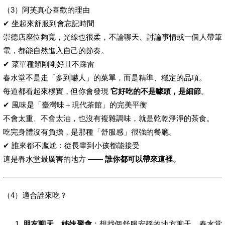
（3）阿芙真心喜歡的理由
✔ 坐起來舒服到會忘記時間
崇德店座位夠寬，光線也很柔，不論聊天、討論事情或一個人帶筆
電，都能自然進入自己的節奏。
✔ 菜單種類剛剛好且不踩雷
春水堂不是走「多到嚇人」的菜單，而是精準、穩定的品項。
每道都看起來樸實，但你會發現
它好吃的不是噱頭，是細節
。
✔ 風味是「臺灣味＋現代茶館」的完美平衡
不會太重、不會太油，也沒有複雜調味，就是乾乾淨淨的茶食。
吃完身體沒有負擔，是那種「舒服感」很強的餐廳。
✔ 誰來都不尷尬：從長輩到小孩都能接受
這是春水堂最厲害的地方 ——
誰你都可以帶來這裡。
（4）適合誰來吃？
朋友聊天、姊妹聚會
：想找個舒服安靜的地方聊天，春水堂