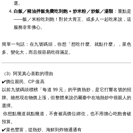
選。
白飯／豬油拌飯免費吃到飽 + 炒米粉／炒飯／湯類
：重點是
——飯／米粉吃到飽！對於大胃王、或多人一起吃來說，這
服務非常佛心。
簡單一句話：在九號碼頭，你想「想吃什麼、就點什麼」，菜色
多、變化大，而且很容易吃得滿足。
（3）阿芙真心喜歡的理由
✔️價位親民、CP 值高
以前九號碼頭標榜「每道 99 元」的平價熱炒，是它打響名號的招
牌。雖然現在物價上漲，但整體來說仍屬臺中在地熱炒中很親人的
選擇。
你想點幾道就點幾道，不會被高價位綁住，也不用擔心吃飽會破
預算。
✔️菜色豐富，從熱炒、海鮮到炸物通通有