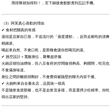
用排隊就知得到！，丟下鍋後會默默煮到忘記手機。
（3）阿芙真心喜歡的理由
✔ 食材把關真的有感
湯頭是店家自己熬，不追流行的「過度濃郁」，反而走耐吃的清爽
精緻派。
喝起來自然、不會口乾，是那種會讓你想喝完的湯。
✔ 挑空設計＋寬敞座位，聚餐超舒服
火鍋店很怕油煙味，但八豆食府的空間做得夠高、夠開闊，吃完也
不會滿身味道。
座位之間距離抓得剛好，不會覺得被隔壁的聊天內容干擾。
✔ 火鍋料來自全臺名店，品質統一很高
不是隨便進貨那種，也不是走便宜多樣，而是選擇少但精準。你吃
得出店家的堅持。