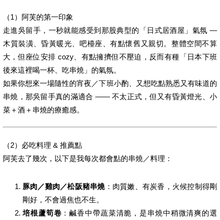
（1）阿芙的第一印象
走進吳留手，一秒就能感受到那股典型的「日式居酒屋」氣氛 —
木質裝潢、昏黃暖光、吧檯座、有點懷舊又親切。整體空間不算
大，但座位安排 cozy、有點擁擠但不壓迫，反而有種「日本下班
後來這裡喝一杯、吃串燒」的氣氛。
如果你想來一場隨性的宵夜／下班小酌、又想吃點熟悉又有味道的
串燒，那吳留手真的滿適合 —— 不太正式，但又有昏黃燈光、小
菜＋酒＋串燒的療癒感。
（2）必吃料理 & 推薦點
阿芙去了幾次，以下是我每次都會點的串燒／料理：
豚肉／雞肉／松阪豬串燒
：肉質嫩、有炭香，火候控制得剛
剛好，不會過焦也不生。
培根蘆筍卷
：鹹香中帶蔬菜清脆，是串燒中稍微清爽的選