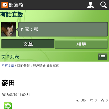
有話直說
作家：鄆
文章
相簿
文章列表
所有文章
/
目前分類：興趣嗜好|攝影寫真
麥田
2015
/
03
/
19
11:00:31
585
3
0