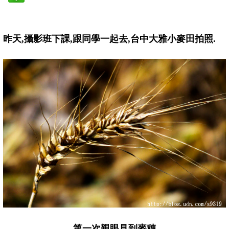
昨天,攝影班下課,跟同學一起去,台中大雅小麥田拍照.
第一次親眼見到麥穗