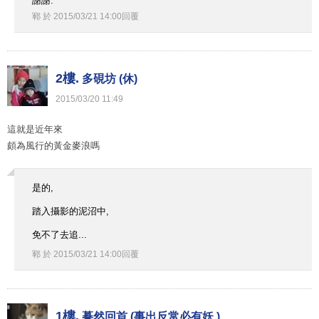
謝謝.
鄆
於
2015
/
03
/
21
14
:
00
回覆
2樓.
多硯坊 (休)
2015
/
03
/
20
11
:
49
這就是近年來
頗為風行的黃金麥浪嗎
是的,
踏入攝影的泥沼中,
免不了去追...
鄆
於
2015
/
03
/
21
14
:
00
回覆
1樓.
驀然回首 (事出反常必有妖 )