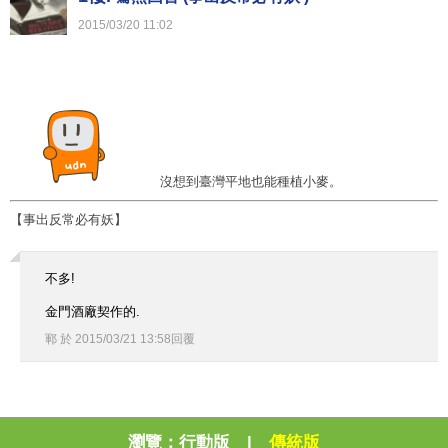
2015
/
03
/
20
11
:
02
沒想到臺灣平地也能種植小麥。
【事出反常必有妖】
不多!
金門酒廠契作的.
鄆
於
2015
/
03
/
21
13
:
58
回覆
瀏覽：
行動版
|
傳統版