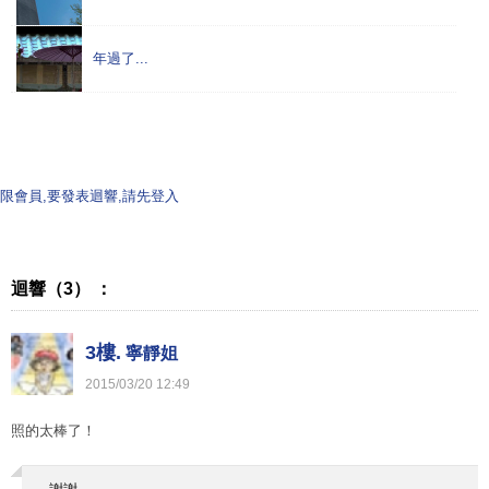
年過了...
限會員,要發表迴響,請先登入
迴響（3） ：
3樓.
寧靜姐
2015
/
03
/
20
12
:
49
照的太棒了！