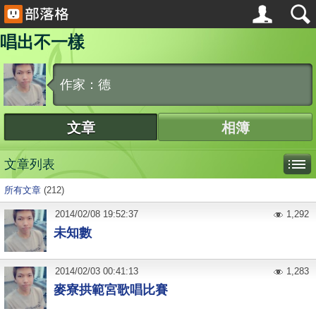
唱出不一樣
作家：德
文章
相簿
文章列表
所有文章
(212)
2014
/
02
/
08
19:52:37
1,292
未知數
2014
/
02
/
03
00:41:13
1,283
麥寮拱範宮歌唱比賽