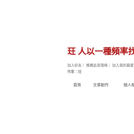
玨 人以一種頻率
加入好友
｜
推薦此部落格
｜
加入我的最愛
作家：玨
首頁
文章創作
個人