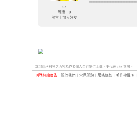
ez
等級：8
留言
｜
加入好友
本部落格刊登之內容為作者個人自行提供上傳，不代表 udn 立場。
刊登網站廣告
︱
關於我們
︱
常見問題
︱
服務條款
︱
著作權聲明