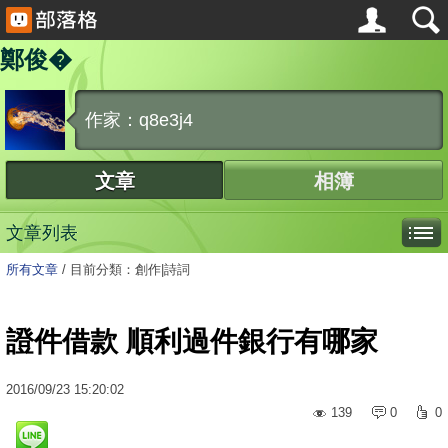
鄭俊�
作家：q8e3j4
文章
相簿
文章列表
所有文章
/
目前分類：創作|詩詞
證件借款 順利過件銀行有哪家
2016
/
09
/
23
15:20:02
139
0
0