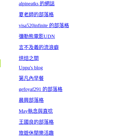
alpineatks 的網誌
夏老師的部落格
visa520infinite 的部落格
彌勒熊電影UDN
言不及義的流浪癖
烘焙之間
Uppu's blog
第凡內早餐
gefoyaf291 的部落格
晨興部落格
May執念與直唸
王國良的部落格
旅遊休閒樂活趣