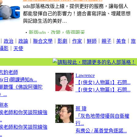
｜
政治
｜
政論
｜
聯合文學
｜
影劇
｜
作家
｜
鮮師
｜
親子
｜
美食
｜
旅
攝影
｜
天使
志鈞老師
Lawrence
16(日)開課通知&...
【{俠女}人物篇1】石問...
單聽懂《佛說阿彌陀
【{俠女}人物篇1】石問...
...
剛本
蔡 瑋
侯老師和你笑談院線強
「灰色地帶侵擾與自衛權
.
行...
侯老師和你笑談院線強
有應公 / 萬善堂角逐諾...
.