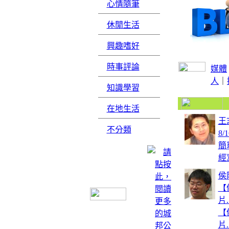
心情隨筆
休閒生活
興趣嗜好
時事評論
媒體
人
｜
知識學習
在地生活
王
不分類
8/
簡
經》
侯
【
片..
【
片..