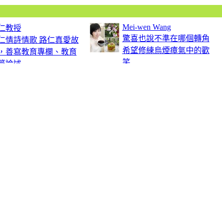
Mei-wen Wang
仁教授
驚喜也說不準在哪個轉角
仁情詩情歌 路仁真愛故
希望修練烏煙瘴氣中的歡
，善寫教育專欄、教育
笑
論述....
ivia 隨心所欲
李小哈
中沒有制式規定， 也沒
說穿了我只是純粹‧愛美
世俗眼光包袱， 不讓時
食‧
主宰一...
uppu
oomy Bear
愛吃、好吃、喜歡吃東西
外遊記、食記描述寫
的過程，與朋友分享美食
，遊歷豐富。
的喜悅