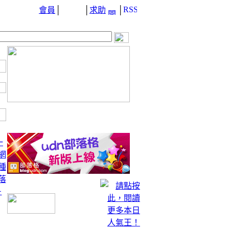
會員
│
│
求助
│