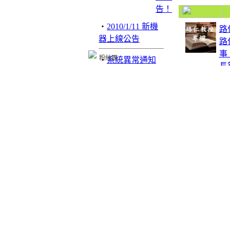
‧
2010/1/11 新機
路
器上線公告
路
事
粉絲團
‧
系統異常通知
長篇
Ol
心
‧
建立部落格三
有
步驟
間
‧
網路城邦辦公
Gl
室
國
實
‧
Act@網路城邦
‧
網路城邦影像
處理部
‧
優質新人 毛遂