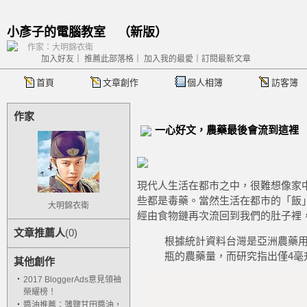
小彥子的電腦教室
（
新版
）
作家：大明錦衣衛
加入好友
｜
推薦此部落格
｜
加入我的最愛
｜
訂閱最新文章
首頁
文章創作
個人相簿
訪客簿
作家
一心好文，農藥最後會流到這裡
現代人生活在都市之中，很難想像家
些都是毒藥。當然生活在都市的「飯
大明錦衣衛
經由食物鏈再次流回到我們的肚子裡
文章推薦人
(0)
根據統計資料台灣是亞洲農藥用量
瓶的農藥量，而研究指出僅4毫
其他創作
‧
2017 BloggerAds意見領袖
榮耀榜！
‧
醬油推薦：薄鹽甘田醬油，