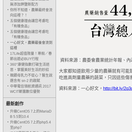
無添加鉀鹽新配方
‧
你所不知道，農藥最終會流
向這裡？！
‧
五個健康理由讓您考慮吃
「有機食品」
‧
五個健康理由讓您考慮吃
「有機食品」
‧
一心好文，農藥最後會流到
這裡
‧
17Life超值限量！寒假／春
節出遊必BUY行程
資料來源：農委會農業統計年報、內
‧
360°康健指數打破生活迷
思，掌握美好生活的妙招
大家都知道飲用少量的農藥就有可能
‧
親餵母乳力不從心？醫生說
吃進高劑量農藥的蔬菜，只因這些傷
選含有 sn-2 的啟賦
‧
中華電信領航資通訊 2017
資料來源：一心好文，
http://bit.ly/2
WCIT嶄露數位優勢
最新創作
‧
升級CentOS 7上的MariaD
B 5.5到10.4
‧
升級CentOS 7上的php5.4
至php7