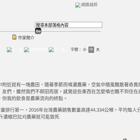
網路城邦
作家簡介
字體：
小
中
大
中附近就有一塊農田，隨著季節而噴灑農藥，空氣中隨風飄散著奇異
」友們，雖然我們不鄰田而居，感覺這些東西在怎麼噴也飄不到住在
，你我的飲食是農藥流向的終點。
排行第一，2016年台灣農藥銷售數量高達44,334公噸，平均每人
升濃縮巴拉刈農藥就可能致死