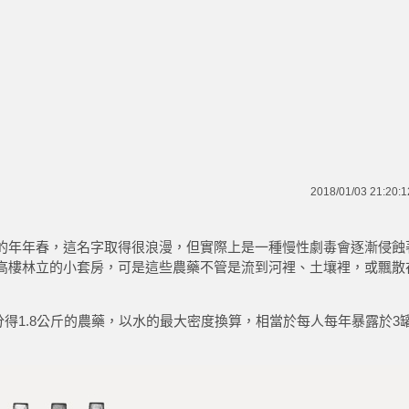
2018/01/03 21:20:1
的年年春，這名字取得很浪漫，但實際上是一種慢性劇毒會逐漸侵蝕
高樓林立的小套房，可是這些農藥不管是流到河裡、土壤裡，或飄散
分得1.8公斤的農藥，以水的最大密度換算，相當於每人每年暴露於3罐