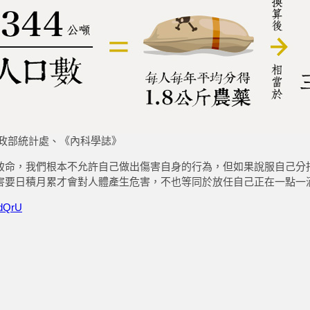
政部統計處、《內科學誌》
致命，我們根本不允許自己做出傷害自身的行為，但如果說服自己分
害要日積月累才會對人體產生危害，不也等同於放任自己正在一點一
q3dQrU