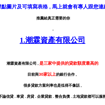
擊點圖片及可填寫表格 , 馬上就會有專人跟您連
推薦給真正需要的你
.
1.潮
霖資產有限公司
是三家中提供的貸款額度最高的
潮霖資產有限公司 ,
30家以上
目前與
的銀行合作 ,
很多貸款方案利率也是彽得不像話 ,
不論信貸 . 車貸 . 房貸 . 企業貸款 . 整合負債 . 土地貸款都可以服