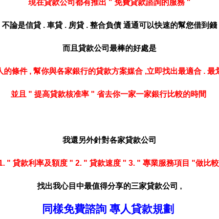
現在貸款公司都有推出 " 免費貸款諮詢的服務 "
不論是信貸 . 車貸 . 房貸 . 整合負債 通通可以快速的幫您借到錢
而且貸款公司最棒的好處是
人的條件
,
幫你與各家銀行的貸款方案媒合
,
立即找出最適合 . 
並且 " 提高貸款核准率 " 省去你一家一家銀行比較的時間
我還另外針對各家貸款公司
1. " 貸款利率及額度 " 2. " 貸款速度 " 3. " 專業服務項目 "做比
找出我心目中最值得分享的三家貸款公司 ,
同樣免費諮詢 專人貸款規劃