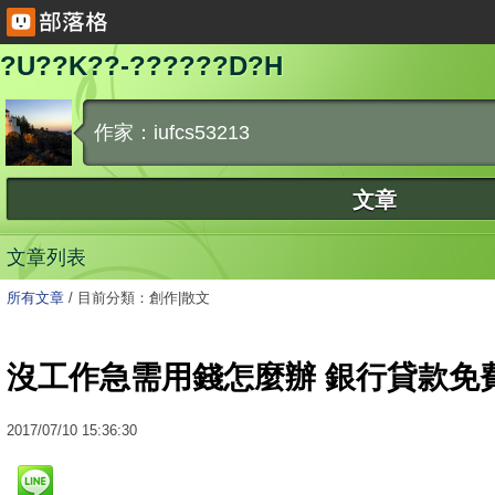
?U??K??-??????D?H
作家：iufcs53213
文章
文章列表
所有文章
/
目前分類：創作|散文
沒工作急需用錢怎麼辦 銀行貸款免
2017
/
07
/
10
15:36:30