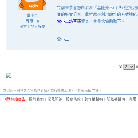
特前來恭喜您所發表「基隆外木山 🏝 迎接
頁
的好文分享，此推薦是利用轉址的方式連結
電小二
電小二訪客簿
留言，會盡快協助取下。
等級：8
留言
｜
加入好友
電小二
第
本部落格刊登之內容為作者個人自行提供上傳，不代表 udn 立場。
刊登網站廣告
︱
關於我們
︱
常見問題
︱
服務條款
︱
著作權聲明
︱
隱私權聲明
︱
客服