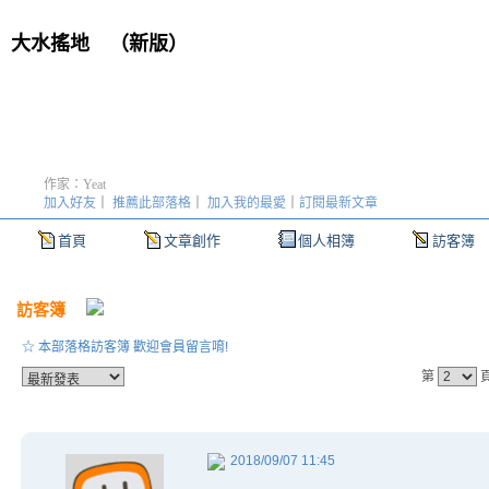
大水搖地
（
新版
）
作家：Yeat
加入好友
｜
推薦此部落格
｜
加入我的最愛
｜
訂閱最新文章
首頁
文章創作
個人相簿
訪客簿
訪客簿
☆ 本部落格訪客簿 歡迎會員留言唷!
第
2018/09/07 11:45