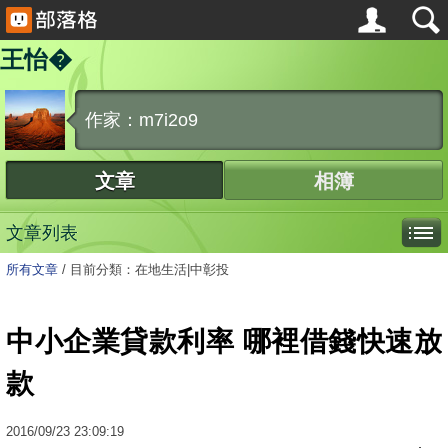
王怡�
作家：m7i2o9
文章
相簿
文章列表
所有文章
/
目前分類：在地生活|中彰投
中小企業貸款利率 哪裡借錢快速放
款
2016
/
09
/
23
23:09:19