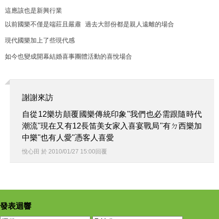
這應該也是新興行業
以前國樂不僅是端莊且嚴肅 過去大部份都是親人遠離的場合
現代國樂加上了些現代感
如今也變成開幕結婚喜事團體活動的喜悅場合
謝謝來訪
自從12樂坊顛覆國樂傳統印象''我們也必需跟隨時代
潮流''現在又有12長笛美女家入喜宴戰局''有ㄉ西樂加
中樂''也有人愛''憑客人喜愛
悅心田
於
2010
/
01
/
27
15
:
00
回覆
發表迴響