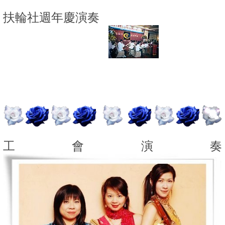
扶輪社週年慶演奏
工會演奏