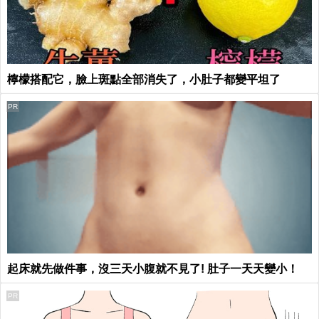
檸檬搭配它，臉上斑點全部消失了，小肚子都變平坦了
PR
起床就先做件事，沒三天小腹就不見了! 肚子一天天變小！
PR