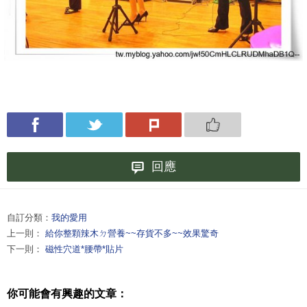
回應
自訂分類：
我的愛用
上一則：
給你整顆辣木ㄉ營養~~存貨不多~~效果驚奇
下一則：
磁性穴道*腰帶*貼片
你可能會有興趣的文章：