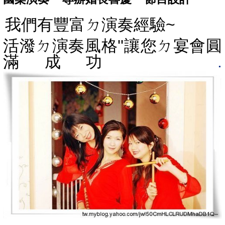
我們有豐富ㄉ演奏經驗~
活潑ㄉ演奏風
格''讓您ㄉ宴會圓
滿成功
.