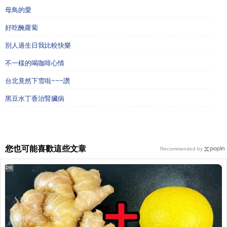
母鳥的愛
好吃醃蘿蔔
別人過生日我比較快樂
不一樣的喝咖啡心情
台北竟然下雪啦~~~讚
黑豆水丁香治腎臟病
您也可能喜歡這些文章
Recommended by
PR