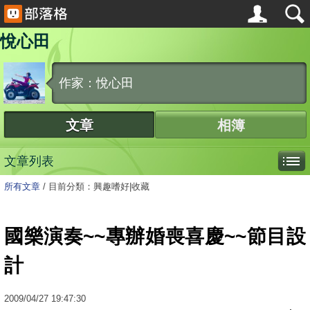
悅心田
作家：悅心田
文章
相簿
文章列表
所有文章
/
目前分類：興趣嗜好|收藏
國樂演奏~~專辦婚喪喜慶~~節目設
計
2009
/
04
/
27
19:47:30