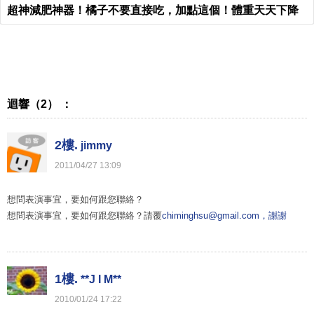
超神減肥神器！橘子不要直接吃，加點這個！體重天天下降
迴響（2） ：
2樓.
jimmy
2011
/
04
/
27
13
:
09
想問表演事宜，要如何跟您聯絡？
想問表演事宜，要如何跟您聯絡？請覆
chiminghsu@gmail.com，謝謝
1樓.
**J I M**
2010
/
01
/
24
17
:
22