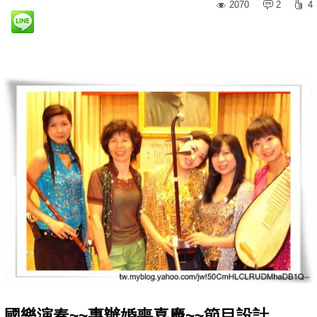
2070
2
4
國樂演奏~~專辦婚喪喜慶~~節目設計