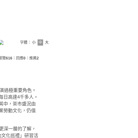
字體：
小
中
大
瀏覽
616
｜回應
0
｜推薦
2
扮演過極重要角色。
每日高達4千多人。
其中，茶市盛況由
業勞動文化，仍值
更深一層的了解，
動文化巡禮」研習活