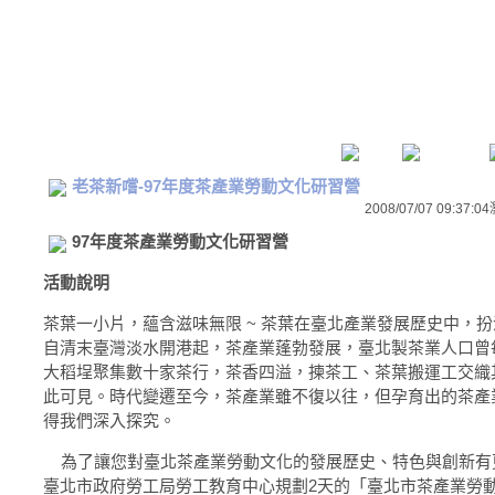
老茶新嚐-97年度茶產業勞動文化研習營
2008/07/07 09:37:04
97年度茶產業勞動文化研習營
活動說明
茶葉一小片，蘊含滋味無限 ~ 茶葉在臺北產業發展歷史中，
自清末臺灣淡水開港起，茶產業蓬勃發展，臺北製茶業人口曾
大稻埕聚集數十家茶行，茶香四溢，揀茶工、茶葉搬運工交織
此可見。時代變遷至今，茶產業雖不復以往，但孕育出的茶產
得我們深入探究。
為了讓您對臺北茶產業勞動文化的發展歷史、特色與創新有
臺北市政府勞工局勞工教育中心規劃2天的「臺北市茶產業勞