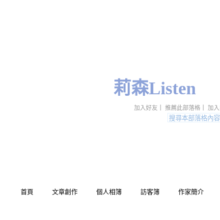
莉森Listen
加入好友
｜
推薦此部落格
｜
加入
首頁
文章創作
個人相簿
訪客簿
作家簡介