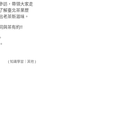
參訪，帶領大家走
了解臺北茶業歷
出老茶新滋味。
與茶有約!!
。
。
(
知識學習
｜
其他
)