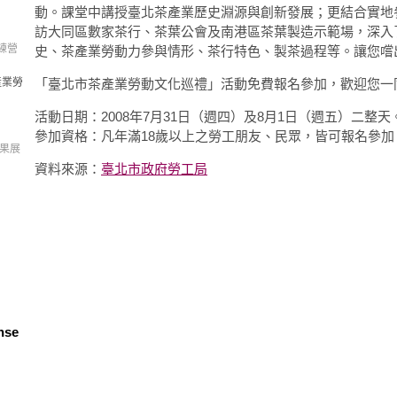
動。課堂中講授臺北茶產業歷史淵源與創新發展；更結合實地
訪大同區數家茶行、茶葉公會及南港區茶葉製造示範場，深入
練營
史、茶產業勞動力參與情形、茶行特色、製茶過程等。讓您嚐
產業勞
「臺北市茶產業勞動文化巡禮」活動免費報名參加，歡迎您一同
活動日期：2008年7月31日（週四）及8月1日（週五）二整天
參加資格：凡年滿18歲以上之勞工朋友、民眾，皆可報名參加
成果展
資料來源：
臺北市政府勞工局
nse