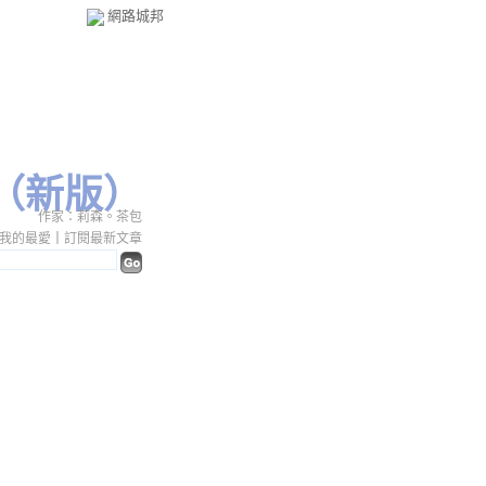
網路城邦
（
新版
）
作家：莉森。茶包
我的最愛
｜
訂閱最新文章