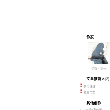
作家
莉森。茶包
文章推薦人
(2)
房東姊姊
惡魔鬥志
其他創作
‧
十字繡–青花瓷