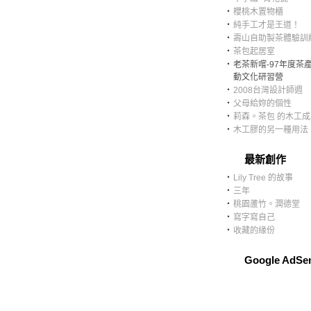
‧
櫻桃木置物櫃
‧
純手工才是王道！
‧
壽山自助製茶體驗訓
‧
茶包起居室
‧
老茶新嚐-97年度茶
動文化研習營
‧
2008台灣設計師週
‧
父母給妳的個性
‧
莉森。茶包 的木工
‧
木工膠的另一種用法
最新創作
‧
Lily Tree 的故事
‧
三年
‧
桃園蘆竹。潤德堂
‧
寫字寫自己
‧
收藏的緣份
Google AdSe