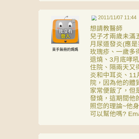
2011/11/07 11:44
想請教醫師
兒子才兩歲未滿
月尿道發炎(應是
束手無冊的媽媽
玫瑰疹、一歲多
退燒、3月底哮
住院、隔兩天又
炎和中耳炎、1
院，因為他的體質
家常便飯了，但
發燒，這期間他
照您的理論~他
可以幫他嗎? Ema