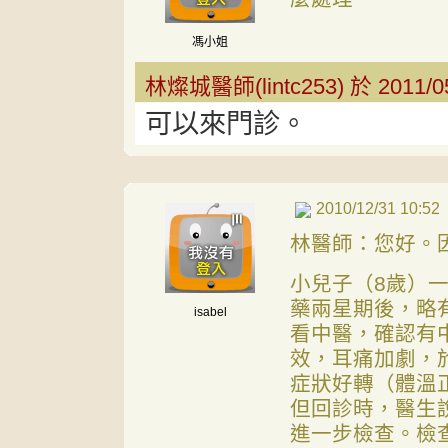
馮小姐
林燦城醫師(lintc253) 於 2011/0
可以來門診。
2010/12/31 10:52
林醫師：您好。
小兒子（8歲）
藥兩星期後，略
isabel
看中醫，確認有
效，耳痛加劇，
症狀好轉（體溫
但回診時，醫生
進一步檢查。檢