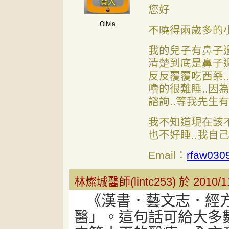
您好
Olivia
不曉得兩歲多的
我的兒子有鼻子過
清楚到底是鼻子
反反覆覆吃西藥.
嚕的很難睡..因
諮詢..等我先生
我不知道現在該
也不好睡..我自
Email：
rfaw030
林燦城醫師(lintc253) 於 2010/1
《漢書．藝文志．經
醫」。這句話可給大多