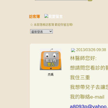
訪客簿
☆ 本部落格訪客簿 歡迎你留言唷!
2013/03/26 09:38
林醫師您好:
想請問您看診的
杰媽
我住三重
我想帶兒子去讓
我的聯絡e-mail
a8093p@yahoo.