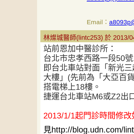
Email：
a8093p
林燦城醫師(lintc253) 於 2013/0
站前恩加中醫診所：
台北市忠孝西路一段50號18F-
即台北車站對面「新光三
大樓」(先前為「大亞百
搭電梯上18樓。
捷運台北車站M6或Z2出
2013/1/1起門診時間修
見http://blog.udn.com/l