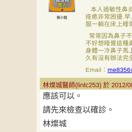
本人過敏性鼻炎
痊癒非常困擾.
張小姐
服一躺在床上睡
常常因為鼻子不
不好想睡覺這種
身體一冷鼻子馬
久有沒有辦法完
Email：
me8356
林燦城醫師(lintc253) 於 2012/0
應該可以。
請先來檢查以確診。
林燦城