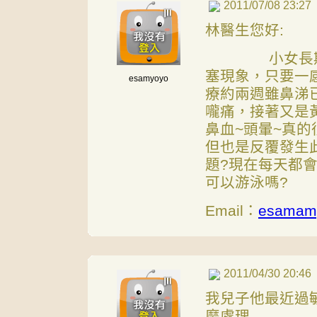
2011/07/08 23:27
林醫生您好:
小女長期受鼻
塞現象，只要一
esamyoyo
療約兩週雖鼻涕
嚨痛，接著又是
鼻血~頭暈~真
但也是反覆發生
題?現在每天都
可以游泳嗎?
Email：
esamam
2011/04/30 20:46
我兒子他最近過
麼處理