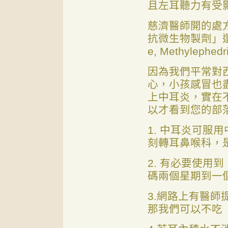
且左耳聽力有受
慈濟醫師開的處
抗微生物製劑」還
e, Methylephed
因為我們平常對
心，小孩感冒也
上中耳炎，實在
以才看到您的部
1. 中耳炎可服
刻轉耳鼻喉科，
2. 有必要使用
碼兩個星期到一
3.網路上有醫
那我們可以不吃