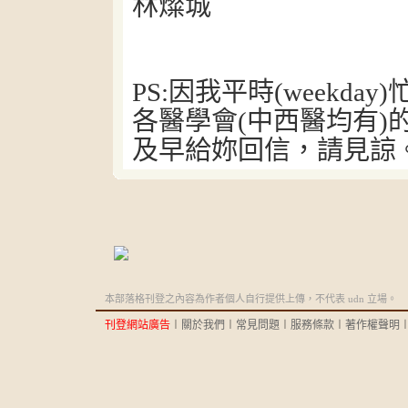
林燦城
PS:
因我平時
(weekday)
各醫學會
(
中西醫均有
)
及早給妳回信，請見諒
本部落格刊登之內容為作者個人自行提供上傳，不代表 udn 立場。
刊登網站廣告
︱
關於我們
︱
常見問題
︱
服務條款
︱
著作權聲明