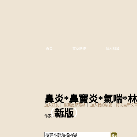
首頁
文章創作
個人相簿
鼻炎*鼻竇炎*氣喘*林燦
加入好友
｜
推薦此部落格
｜
加入我的最愛
｜
訂閱最新文
（
新版
）
作家：林燦城醫師