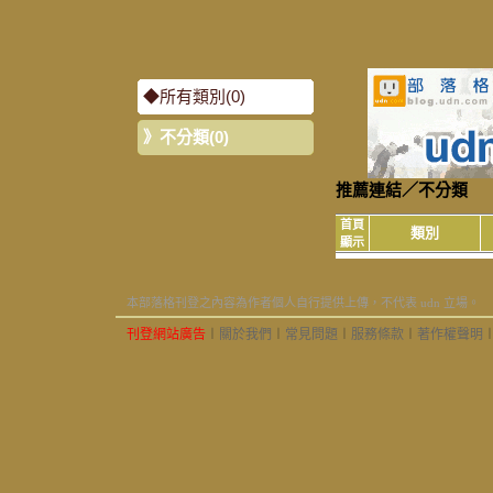
◆
所有類別(0)
》
不分類(0)
推薦連結
／
不分類
首頁
類別
顯示
本部落格刊登之內容為作者個人自行提供上傳，不代表 udn 立場。
刊登網站廣告
︱
關於我們
︱
常見問題
︱
服務條款
︱
著作權聲明