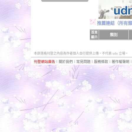
推薦連結
（所有
首頁
類別
顯示
本部落格刊登之內容為作者個人自行提供上傳，不代表 udn 立場。
刊登網站廣告
︱
關於我們
︱
常見問題
︱
服務條款
︱
著作權聲明