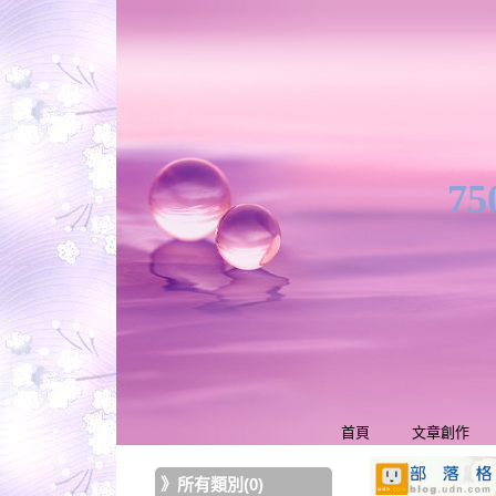
7
首頁
文章創作
》
所有類別(0)