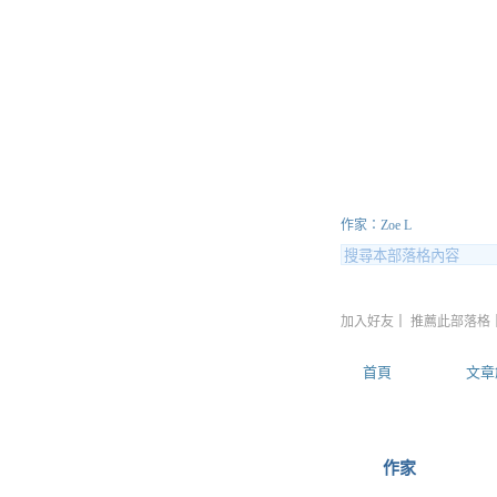
lingslin
作家：Zoe L
加入好友
｜
推薦此部落格
首頁
文章
作家