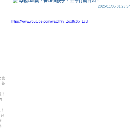
母親108歲，養16個孩子，至今行動自如！
2025/11/05 01:23:3
https://www.youtube.com/watch?v=Zqx8c6pTLcU
女也
，養
盧？
內
吃！
不只
床
查