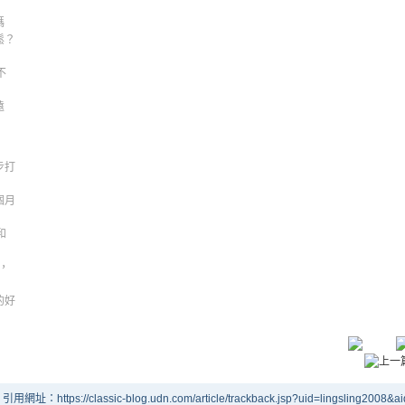
碼
鬆？
！
不
遠
步打
個月
和
，
！
的好
引用網址：https://classic-blog.udn.com/article/trackback.jsp?uid=lingsling2008&