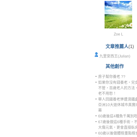
Zoe L
文章推薦人
(1)
九里安西王(Julian)
其他創作
‧
房子幫你養老 ??
‧
如果你沒有錢養老，兒
不管，百歲老人的方法
老不用愁！
‧
華人回國養老慘遭滑鐵
亞洲10大退休城市真實
幕
‧
60歲後這4種魚千萬別
‧
67歲後做這6種手術，
大傷元氣，更會直接臥
‧
60歲以後做體檢重點檢