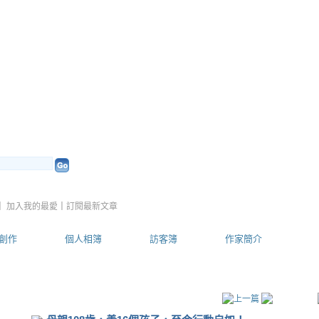
g2008 的部落格
（
新版
）
｜
加入我的最愛
｜
訂閱最新文章
創作
個人相簿
訪客簿
作家簡介