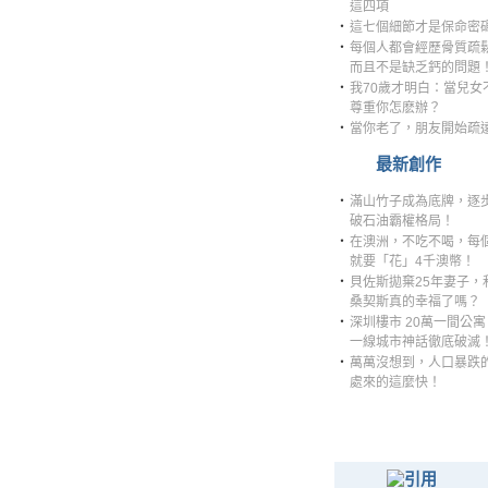
這四項
‧
這七個細節才是保命密
‧
每個人都會經歷骨質疏
而且不是缺乏鈣的問題
‧
我70歲才明白：當兒女
尊重你怎麽辦？
‧
當你老了，朋友開始疏
最新創作
‧
滿山竹子成為底牌，逐
破石油霸權格局！
‧
在澳洲，不吃不喝，每
就要「花」4千澳幣！
‧
貝佐斯拋棄25年妻子，
桑契斯真的幸福了嗎？
‧
深圳樓市 20萬一間公寓
一線城市神話徹底破滅
‧
萬萬沒想到，人口暴跌
處來的這麼快！