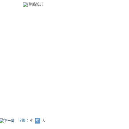
網路城邦
字體：
小
中
大