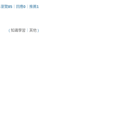
4
瀏覽
85
｜回應
0
｜推薦
1
(
知識學習
｜
其他
)