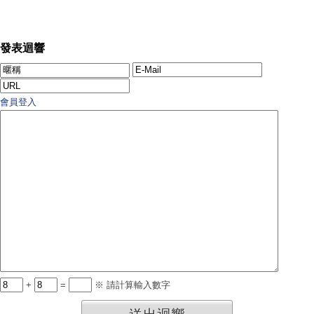
發表迴響
會員登入
+
=
※ 請計算輸入數字