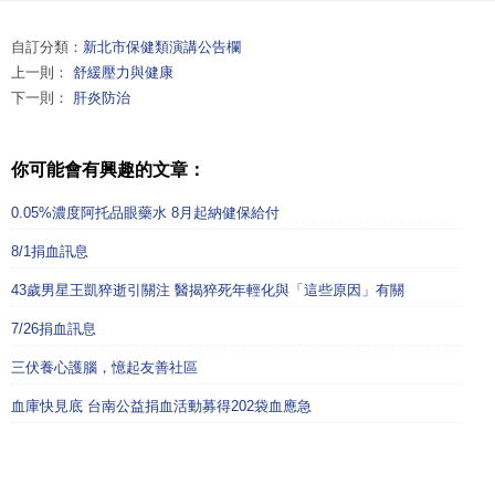
自訂分類：
新北市保健類演講公告欄
上一則：
舒緩壓力與健康
下一則：
肝炎防治
你可能會有興趣的文章：
0.05%濃度阿托品眼藥水 8月起納健保給付
8/1捐血訊息
43歲男星王凱猝逝引關注 醫揭猝死年輕化與「這些原因」有關
7/26捐血訊息
三伏養心護腦，憶起友善社區
血庫快見底 台南公益捐血活動募得202袋血應急