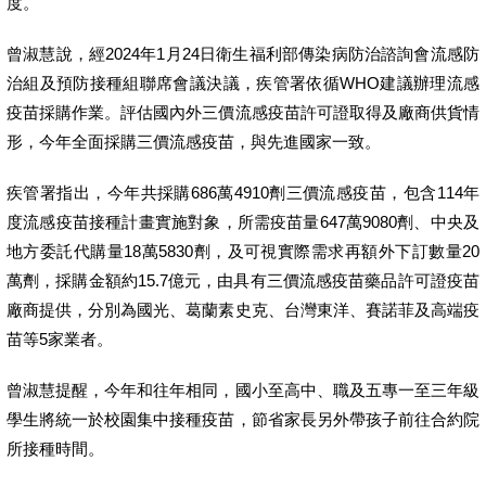
度。
曾淑慧說，經2024年1月24日衛生福利部傳染病防治諮詢會流感防
治組及預防接種組聯席會議決議，疾管署依循WHO建議辦理流感
疫苗採購作業。評估國內外三價流感疫苗許可證取得及廠商供貨情
形，今年全面採購三價流感疫苗，與先進國家一致。
疾管署指出，今年共採購686萬4910劑三價流感疫苗，包含114年
度流感疫苗接種計畫實施對象，所需疫苗量647萬9080劑、中央及
地方委託代購量18萬5830劑，及可視實際需求再額外下訂數量20
萬劑，採購金額約15.7億元，由具有三價流感疫苗藥品許可證疫苗
廠商提供，分別為國光、葛蘭素史克、台灣東洋、賽諾菲及高端疫
苗等5家業者。
曾淑慧提醒，今年和往年相同，國小至高中、職及五專一至三年級
學生將統一於校園集中接種疫苗，節省家長另外帶孩子前往合約院
所接種時間。