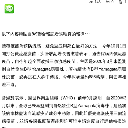
146
0
1
以下內容轉貼自9/9聯合報記者翁唯真的報導~~
接種疫苗為預防流感，避免重症與死亡最好的方法，今年10月1日
開打公費流感疫苗，疾管署副署長曾淑慧表示，過去採購四價流感
疫苗，自今年起全面改採三價流感疫苗，主因是2020年3月未監測
到自然發生B型Yamagata病毒株，若持續含有B型Yamagata病毒
株疫苗，恐再度在人群中傳播。今年採購量約686萬劑，與去年相
差不遠。
曾淑慧表示，因世界衛生組織（WHO）前年9月說明，自2020年3
月以來，全球已未再監測到自然發生B型Yamagata病毒株，建議將
該病毒株盡速自流感疫苗成分中移除，因此即優先建議使用三價流
感疫苗，並請各國視疫苗產能與許可證申請進度自行評估轉換進