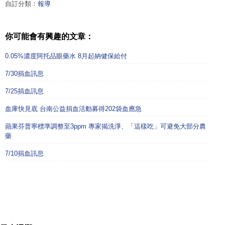
自訂分類：
報導
你可能會有興趣的文章：
0.05%濃度阿托品眼藥水 8月起納健保給付
7/30捐血訊息
7/25捐血訊息
血庫快見底 台南公益捐血活動募得202袋血應急
蘋果芬普寧標準調整至3ppm 專家揭洗淨、「這樣吃」可避免大部分農
藥
7/10捐血訊息