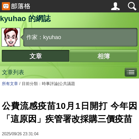
kyuhao 的網誌
作家：kyuhao
文章
相簿
文章列表
所有文章
/
目前分類：時事評論|公共議題
公費流感疫苗10月1日開打 今年因
「這原因」疾管署改採購三價疫苗
2025
/
09
/
26
23:31:04