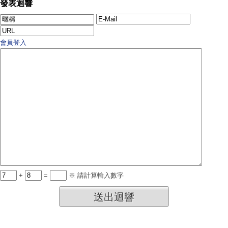
發表迴響
會員登入
+
=
※ 請計算輸入數字
送出迴響