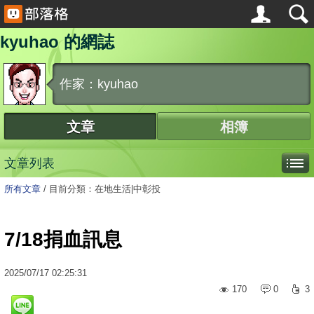
kyuhao 的網誌
作家：kyuhao
文章
相簿
文章列表
所有文章
/
目前分類：在地生活|中彰投
7/18捐血訊息
2025
/
07
/
17
02:25:31
170
0
3