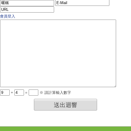
會員登入
+
=
※ 請計算輸入數字
送出迴響