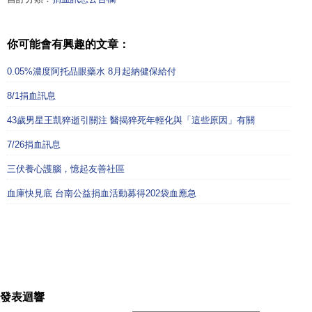
你可能會有興趣的文章：
0.05%濃度阿托品眼藥水 8月起納健保給付
8/1捐血訊息
43歲男星王凱猝逝引關注 醫揭猝死年輕化與「這些原因」有關
7/26捐血訊息
三伏養心護腦，憶起友善社區
血庫快見底 台南公益捐血活動募得202袋血應急
發表迴響