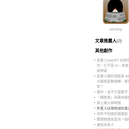
windbig
文章推薦人
(0)
其他創作
‧
如果 ChatGPT 出現
代，它不是 AI，而
成神諭
‧
如果人類的頭髮是 Wi-
大腦就是數據機，那
呢？
‧
壽命，並不只是數字
‧
「積陰德」與壽命餘
‧
肩上陽火與時間
‧
外星人佔領地球的真
‧
你所不知道的圖書館
‧
關燈睡覺就是另一個
‧
尋找未來人