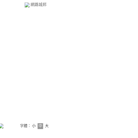
網路城邦
字體：
小
中
大