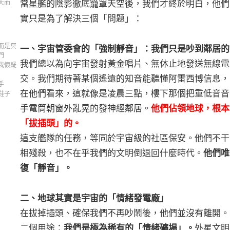
當星艦的陰影徹底籠罩天空後，我們才終於明白，他們
天而
實只是為了解決三個「問題」：
而是冥
一、宇宙管委會的「強制靜音」：我們只是吵到鄰居的
門
我們總以為向宇宙發射黃金唱片、無休止地發送無線電
我懷疑
交。我們期待著某個遙遠的知音能聽懂阿雷西博信息，
手
在他們看來，這就像是凌晨三點，樓下那個把重低音音
鞋子
手電筒朝窗外亂晃的發神經鄰居。
他們佔領地球，根本
「拔插頭」的。
這支艦隊的任務，等同於宇宙級的社區保安。他們不干
相殘殺，也不在乎我們的文明倒退回什麼時代。
他們唯
復「靜音」。
二、地球其實是宇宙的「情緒發電廠」
在拔掉插頭、確保我們不再吵鬧後，他們並沒有離開。
二個用途：
我們是極為稀有的「情緒礦場」。
外星文明