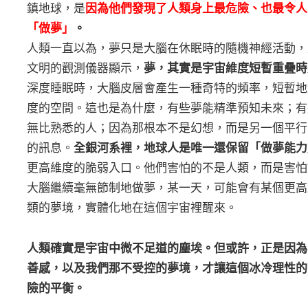
鎮地球，是
因為他們發現了人類身上最危險、也最令人
「做夢」
。
人類一直以為，夢只是大腦在休眠時的隨機神經活動，
文明的觀測儀器顯示，
夢，其實是宇宙維度短暫重疊時
深度睡眠時，大腦皮層會產生一種奇特的頻率，短暫地
度的空間。這也是為什麼，有些夢能精準預知未來；有
無比熟悉的人；因為那根本不是幻想，而是另一個平行
的訊息。
全銀河系裡，地球人是唯一還保留「做夢能力
更高維度的脆弱入口。他們害怕的不是人類，而是害怕
大腦繼續毫無節制地做夢，某一天，可能會有某個更高
類的夢境，實體化地在這個宇宙裡醒來。
人類確實是宇宙中微不足道的塵埃。但或許，正是因為
善感，以及我們那不受控的夢境，才讓這個冰冷理性的
險的平衡。