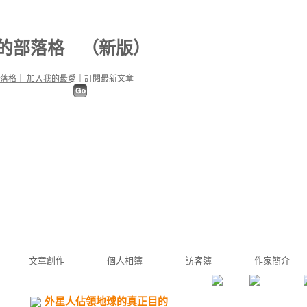
0 的部落格
（
新版
）
落格
｜
加入我的最愛
｜
訂閱最新文章
文章創作
個人相簿
訪客簿
作家簡介
外星人佔領地球的真正目的