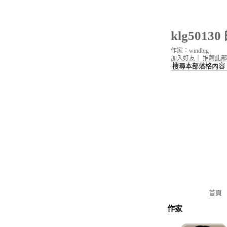
klg5013
作家：windbig
加入好友
｜
推薦此部
首頁
作家