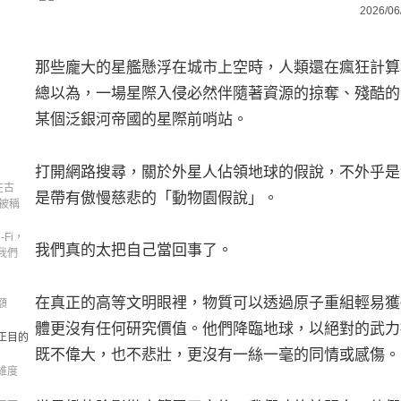
2026/06
那些龐大的星艦懸浮在城市上空時，人類還在瘋狂計算
總以為，一場星際入侵必然伴隨著資源的掠奪、殘酷的
某個泛銀河帝國的星際前哨站。
打開網路搜尋，關於外星人佔領地球的假說，不外乎是
在古
是帶有傲慢慈悲的「動物園假說」。
會被稱
Fi，
我們真的太把自己當回事了。
我們
在真正的高等文明眼裡，物質可以透過原子重組輕易獲
額
體更沒有任何研究價值。他們降臨地球，以絕對的武力
正目的
既不偉大，也不悲壯，更沒有一絲一毫的同情或感傷。
維度