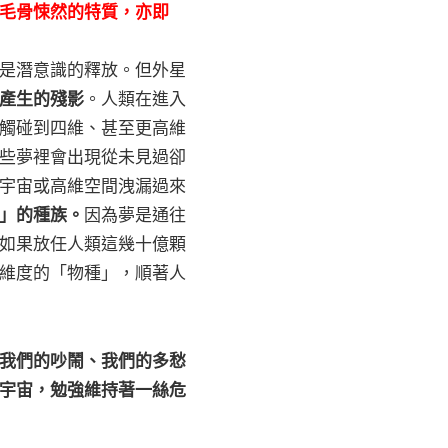
毛骨悚然的特質，亦即
是潛意識的釋放。但外星
產生的殘影
。人類在進入
觸碰到四維、甚至更高維
些夢裡會出現從未見過卻
宇宙或高維空間洩漏過來
」的種族。
因為夢是通往
如果放任人類這幾十億顆
維度的「物種」，順著人
我們的吵鬧、我們的多愁
宇宙，勉強維持著一絲危