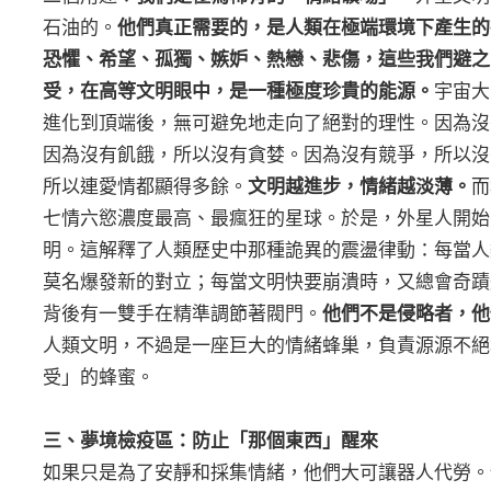
石油的。
他們真正需要的，是人類在極端環境下產生的
恐懼、希望、孤獨、嫉妒、熱戀、悲傷，這些我們避之
受，在高等文明眼中，是一種極度珍貴的能源。
宇宙大
進化到頂端後，無可避免地走向了絕對的理性。因為沒
因為沒有飢餓，所以沒有貪婪。因為沒有競爭，所以沒
所以連愛情都顯得多餘。
文明越進步，情緒越淡薄。
而
七情六慾濃度最高、最瘋狂的星球。於是，外星人開始
明。這解釋了人類歷史中那種詭異的震盪律動：每當人
莫名爆發新的對立；每當文明快要崩潰時，又總會奇蹟
背後有一雙手在精準調節著閥門。
他們不是侵略者，他
人類文明，不過是一座巨大的情緒蜂巢，負責源源不絕
受」的蜂蜜。
三、夢境檢疫區：防止「那個東西」醒來
如果只是為了安靜和採集情緒，他們大可讓器人代勞。