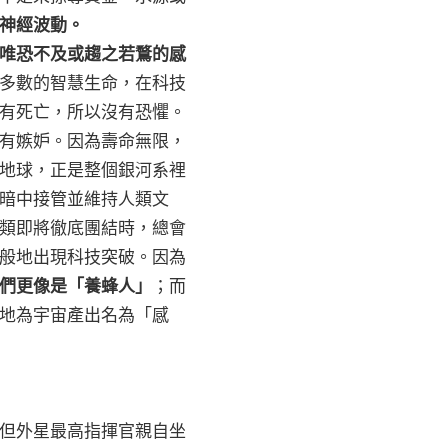
神經波動。
唯恐不及或趨之若鶩的感
多數的智慧生命，在科技
有死亡，所以沒有恐懼。
有嫉妒。因為壽命無限，
地球，正是整個銀河系裡
暗中接管並維持人類文
類即將徹底團結時，總會
般地出現科技突破。因為
們更像是「養蜂人」
；而
地為宇宙產出名為「感
但外星最高指揮官親自坐