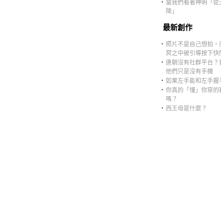
‧
當我們看著神明「從
降」
最新創作
‧
照片不是自己想拍，
冥之中被引導按下快
‧
唐朝沒有社群平台？
他們只是沒有手機
‧
如果左手能和左手握
‧
你真的「懂」你穿的
嗎？
‧
西王母是什麼？