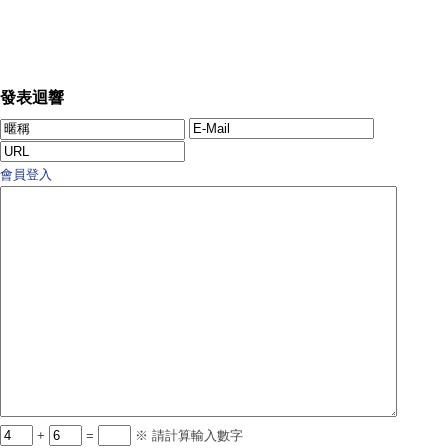
發表迴響
會員登入
+
=
※ 請計算輸入數字