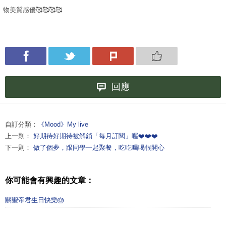
物美質感優🥰🥰🥰🥰
回應
自訂分類：
《Mood》My live
上一則：
好期待好期待被解鎖「每月訂閱」喔❤️❤️❤️
下一則：
做了個夢，跟同學一起聚餐，吃吃喝喝很開心
你可能會有興趣的文章：
關聖帝君生日快樂🎂