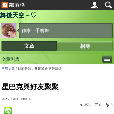
舞後天空～♡
作家：千帆舞
文章
相簿
文章列表
所有文章
/
目前分類：興趣嗜好|烹飪烘焙
星巴克與好友聚聚
2026
/
06
/
03
11:09:09
353
0
3