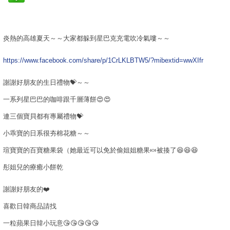
炎熱的高雄夏天～～大家都躲到星巴克充電吹冷氣嘍～～
https://www.facebook.com/share/p/1CrLKLBTW5/?mibextid=wwXIfr
謝謝好朋友的生日禮物💝～～
一系列星巴巴的咖啡跟千層薄餅😍😍
連三個寶貝都有專屬禮物💝
小乖寶的日系很夯棉花糖～～
瑄寶寶的百寶糖果袋（她最近可以免於偷姐姐糖果🍬被揍了😆😆😆
彤姐兒的療癒小餅乾
謝謝好朋友的❤️
喜歡日韓商品請找
一粒蘋果日韓小玩意😘😘😘😘😘