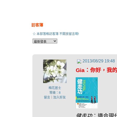
訪客簿
☆ 本部落格訪客簿 不開放留言唷!
2013/08/29 19:48
Gia：你好，
梅花居士
等級：8
留言
｜
加入好友
健走功
：適合現