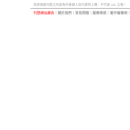
本部落格刊登之內容為作者個人自行提供上傳，不代表 udn 立場。
刊登網站廣告
︱
關於我們
︱
常見問題
︱
服務條款
︱
著作權聲明