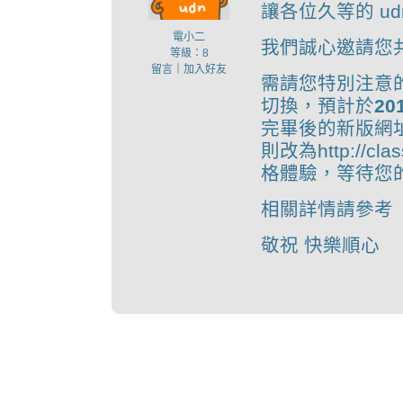
讓各位久等的 u
電小二
我們誠心邀請您
等級：8
留言
｜
加入好友
需請您特別注意的
切換，預計於
20
完畢後的新版網址將改
則改為http://cl
格體驗，等待您
相關詳情請參考
敬祝 快樂順心