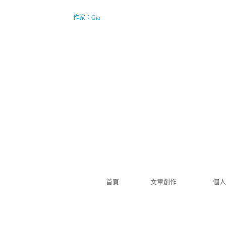
作家：Gia
Gia 如是觀
（
新版
）
首頁
文章創作
個人