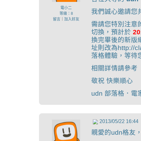
電小二
我們誠心邀請您共
等級：8
留言
｜
加入好友
需請您特別注意的
切換，預計於
20
換完畢後的新版網址將
址則改為http://c
落格體驗，等待
相關詳情請參考
敬祝 快樂順心
udn 部落格．電
2013/05/22 16:44
親愛的udn格友