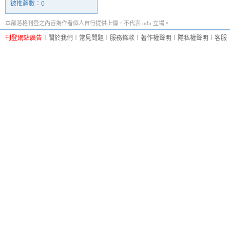
被推薦數：
0
本部落格刊登之內容為作者個人自行提供上傳，不代表 udn 立場。
刊登網站廣告
︱
關於我們
︱
常見問題
︱
服務條款
︱
著作權聲明
︱
隱私權聲明
︱
客服