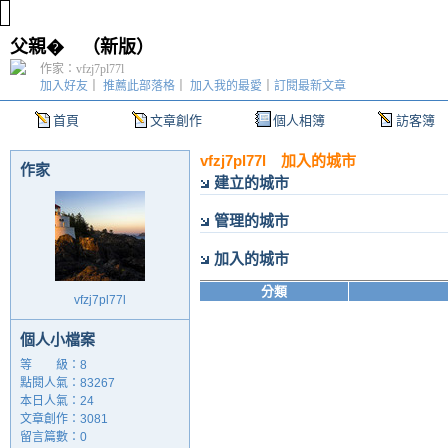
父親�
（
新版
）
作家：vfzj7pl77l
加入好友
｜
推薦此部落格
｜
加入我的最愛
｜
訂閱最新文章
首頁
文章創作
個人相簿
訪客簿
vfzj7pl77l 加入的城市
作家
建立的城市
管理的城市
加入的城市
分類
vfzj7pl77l
個人小檔案
等 級：8
點閱人氣：83267
本日人氣：24
文章創作：3081
留言篇數：0