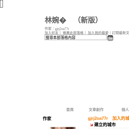
林婉�
（
新版
）
作家：gjrj2oa77r
加入好友
｜
推薦此部落格
｜
加入我的最愛
｜
訂閱最新
首頁
文章創作
個人
gjrj2oa77r 加入的
作家
建立的城市