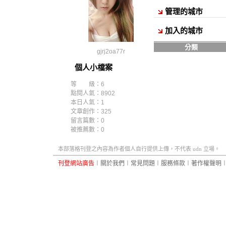
管理的城市
加入的城市
分類
gjrj2oa77r
個人小檔案
等 級：6
點閱人氣：8902
本日人氣：1
文章創作：325
留言篇數：0
被推薦數：
0
本部落格刊登之內容為作者個人自行提供上傳，不代表 udn 立場。
刊登網站廣告
︱
關於我們
︱
常見問題
︱
服務條款
︱
著作權聲明