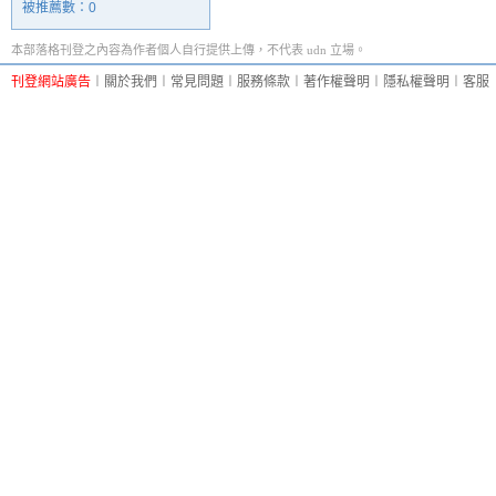
被推薦數：
0
本部落格刊登之內容為作者個人自行提供上傳，不代表 udn 立場。
刊登網站廣告
︱
關於我們
︱
常見問題
︱
服務條款
︱
著作權聲明
︱
隱私權聲明
︱
客服