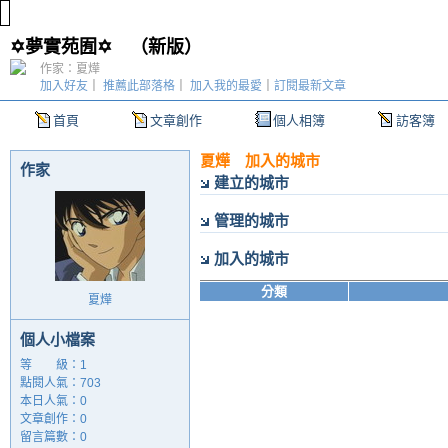
✡夢實苑囿✡
（
新版
）
作家：夏燁
加入好友
｜
推薦此部落格
｜
加入我的最愛
｜
訂閱最新文章
首頁
文章創作
個人相簿
訪客簿
夏燁 加入的城市
作家
建立的城市
管理的城市
加入的城市
分類
夏燁
個人小檔案
等 級：1
點閱人氣：703
本日人氣：0
文章創作：0
留言篇數：0