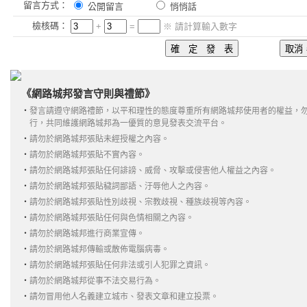
留言方式：
公開留言
悄悄話
檢核碼：
+
=
※ 請計算輸入數字
《網路城邦發言守則與禮節》
‧
發言請遵守網路禮節，以平和理性的態度尊重所有網路城邦使用者的權益，
行，共同維護網路城邦為一優質的意見發表交流平台。
‧
請勿於網路城邦張貼未經授權之內容。
‧
請勿於網路城邦張貼不實內容。
‧
請勿於網路城邦張貼任何誹謗、威脅、攻擊或侵害他人權益之內容。
‧
請勿於網路城邦張貼穢詞鄙語、汙辱他人之內容。
‧
請勿於網路城邦張貼性別歧視、宗教歧視、種族歧視等內容。
‧
請勿於網路城邦張貼任何與色情相關之內容。
‧
請勿於網路城邦進行商業宣傳。
‧
請勿於網路城邦傳輸或散佈電腦病毒。
‧
請勿於網路城邦張貼任何非法或引人犯罪之資訊。
‧
請勿於網路城邦從事不法交易行為。
‧
請勿冒用他人名義建立城市、發表文章和建立投票。