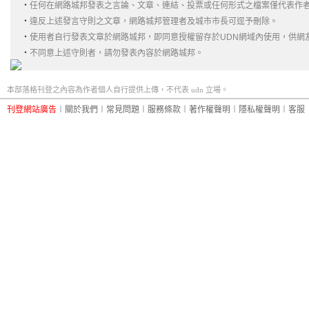
‧
任何在網路城邦發表之言論、文章、連結、投票或任何形式之檔案僅代表作
‧
違反上述發言守則之文章，網路城邦管理者及城市市長可逕予刪除。
‧
使用者自行發表文章於網路城邦，即同意授權留存於UDN網域內使用，供網
‧
不同意上述守則者，請勿發表內容於網路城邦。
本部落格刊登之內容為作者個人自行提供上傳，不代表 udn 立場。
刊登網站廣告
︱
關於我們
︱
常見問題
︱
服務條款
︱
著作權聲明
︱
隱私權聲明
︱
客服