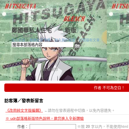
鄭國華私人住宅
（
新版
）
作家： 鄭國華
加入好友
｜
推薦此部落格
｜
加入我的最愛
｜
訂閱最新文章
首頁
文章創作
個人相簿
訪客簿
作者 不可為空白！
訪客簿
／發表新留言
《改用純文字版編輯》
←請勿在發表過程中切換，以免內容遺失。
※ udn部落格新版特色說明，邀您進入全新體驗
作者：
※限
20
字以內，不能使用htm