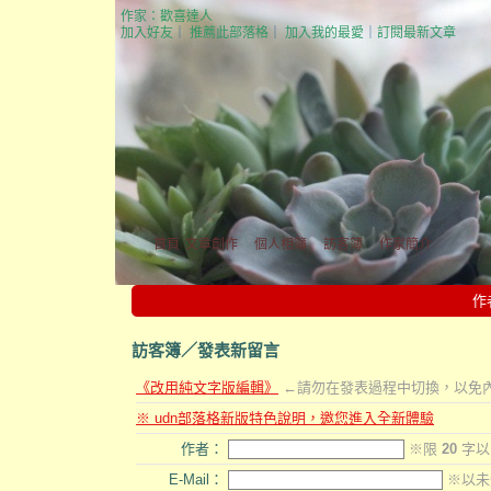
作家：歡喜達人
加入好友
｜
推薦此部落格
｜
加入我的最愛
｜
訂閱最新文章
首頁
文章創作
個人相簿
訪客簿
作家簡介
作
訪客簿
／發表新留言
《改用純文字版編輯》
←請勿在發表過程中切換，以免
※ udn部落格新版特色說明，邀您進入全新體驗
作者：
※限
20
字以
E-Mail：
※以未