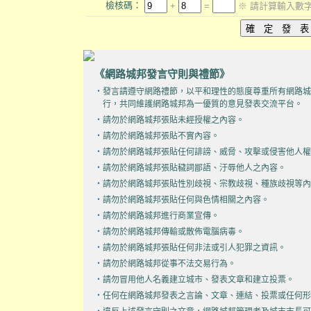
檢核碼：
+
=
※ 請計算輸入數
《網路城邦發言守則與禮節》
‧
發言請遵守網路禮節，以平和理性的態度尊重所有網路城
行，共同維護網路城邦為一優質的意見發表交流平台。
‧
請勿於網路城邦張貼未經授權之內容。
‧
請勿於網路城邦張貼不實內容。
‧
請勿於網路城邦張貼任何誹謗、威脅、攻擊或侵害他人權
‧
請勿於網路城邦張貼穢詞鄙語、汙辱他人之內容。
‧
請勿於網路城邦張貼性別歧視、宗教歧視、種族歧視等內
‧
請勿於網路城邦張貼任何與色情相關之內容。
‧
請勿於網路城邦進行商業宣傳。
‧
請勿於網路城邦傳輸或散佈電腦病毒。
‧
請勿於網路城邦張貼任何非法或引人犯罪之資訊。
‧
請勿於網路城邦從事不法交易行為。
‧
請勿冒用他人名義建立城市、發表文章和建立投票。
‧
任何在網路城邦發表之言論、文章、連結、投票或任何形