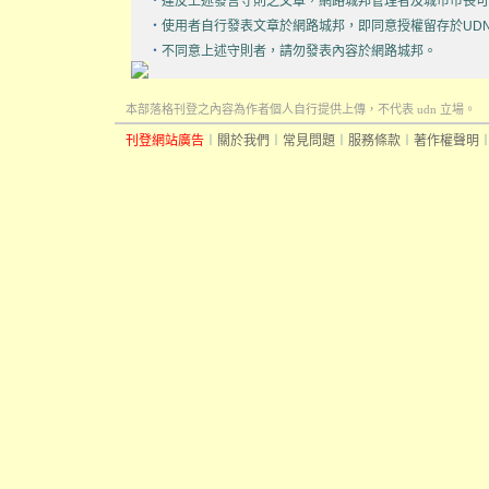
‧
違反上述發言守則之文章，網路城邦管理者及城市市長可
‧
使用者自行發表文章於網路城邦，即同意授權留存於UD
‧
不同意上述守則者，請勿發表內容於網路城邦。
本部落格刊登之內容為作者個人自行提供上傳，不代表 udn 立場。
刊登網站廣告
︱
關於我們
︱
常見問題
︱
服務條款
︱
著作權聲明