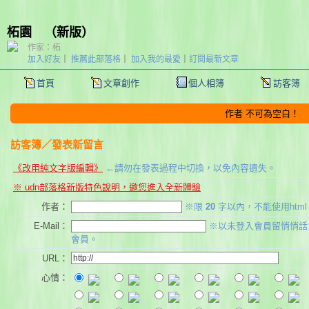
柘園
（
新版
）
作家：柘
加入好友
｜
推薦此部落格
｜
加入我的最愛
｜
訂閱最新文章
首頁
文章創作
個人相簿
訪客簿
作者 不可為空白！
訪客簿
／發表新留言
《改用純文字版編輯》
←請勿在發表過程中切換，以免內容遺失。
※ udn部落格新版特色說明，邀您進入全新體驗
作者：
※限
20
字以內，不能使用htm
E-Mail：
※以未登入會員留悄悄話
會員。
URL：
心情：