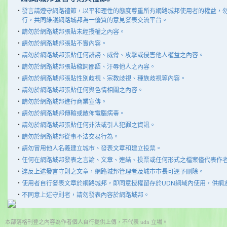
‧
發言請遵守網路禮節，以平和理性的態度尊重所有網路城邦使用者的權益，
行，共同維護網路城邦為一優質的意見發表交流平台。
‧
請勿於網路城邦張貼未經授權之內容。
‧
請勿於網路城邦張貼不實內容。
‧
請勿於網路城邦張貼任何誹謗、威脅、攻擊或侵害他人權益之內容。
‧
請勿於網路城邦張貼穢詞鄙語、汙辱他人之內容。
‧
請勿於網路城邦張貼性別歧視、宗教歧視、種族歧視等內容。
‧
請勿於網路城邦張貼任何與色情相關之內容。
‧
請勿於網路城邦進行商業宣傳。
‧
請勿於網路城邦傳輸或散佈電腦病毒。
‧
請勿於網路城邦張貼任何非法或引人犯罪之資訊。
‧
請勿於網路城邦從事不法交易行為。
‧
請勿冒用他人名義建立城市、發表文章和建立投票。
‧
任何在網路城邦發表之言論、文章、連結、投票或任何形式之檔案僅代表作
‧
違反上述發言守則之文章，網路城邦管理者及城市市長可逕予刪除。
‧
使用者自行發表文章於網路城邦，即同意授權留存於UDN網域內使用，供網
‧
不同意上述守則者，請勿發表內容於網路城邦。
本部落格刊登之內容為作者個人自行提供上傳，不代表 udn 立場。