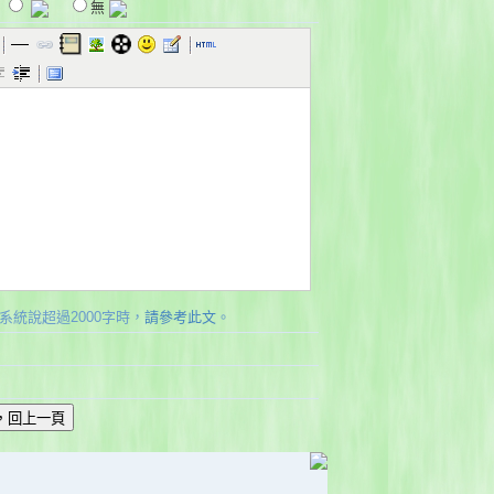
無
系統說超過2000字時，
請參考此文
。