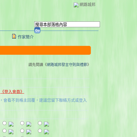
網路城邦
作家簡介
請先閱讀《
網路城邦發言守則與禮節
》
l
《登入會員》
，會看不到格主回覆，建議您留下聯絡方式或登入