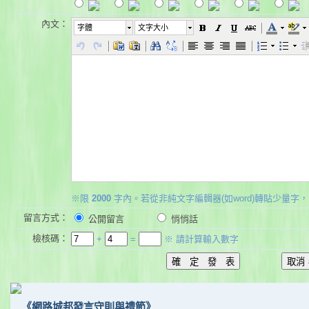
內文：
字體
文字大小
※限
2000
字內。若從非純文字編輯器(如word)轉貼少量字，
留言方式：
公開留言
悄悄話
檢核碼：
+
=
※ 請計算輸入數字
《網路城邦發言守則與禮節》