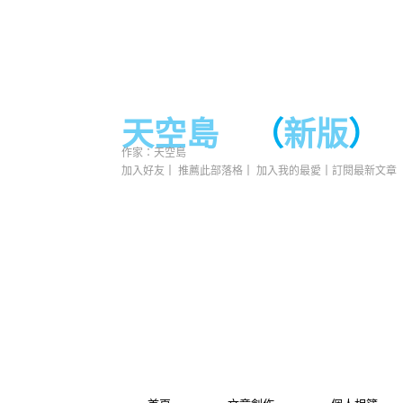
天空島
（
新版
）
作家：天空島
加入好友
｜
推薦此部落格
｜
加入我的最愛
｜
訂閱最新文章