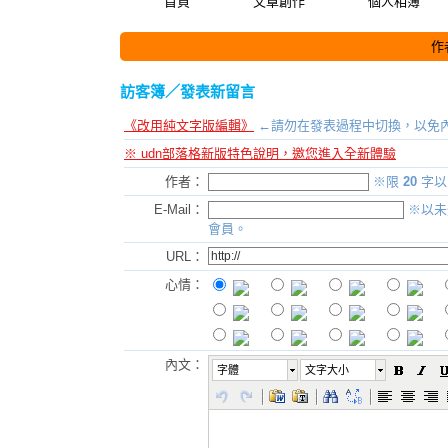
首頁
文章創作
個人相簿
作
訪客簿
／發表新留言
《改用純文字版編輯》
←請勿在發表過程中切換，以免
※ udn部落格新版特色說明，邀您進入全新體驗
作者：
※限
20
字以
E-Mail：
※以未
會員。
URL：
心情：
內文：
字體
文字大小