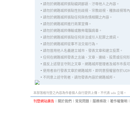
‧
請勿於網路城邦張貼穢詞鄙語、汙辱他人之內容。
‧
請勿於網路城邦張貼性別歧視、宗教歧視、種族歧視等內
‧
請勿於網路城邦張貼任何與色情相關之內容。
‧
請勿於網路城邦進行商業宣傳。
‧
請勿於網路城邦傳輸或散佈電腦病毒。
‧
請勿於網路城邦張貼任何非法或引人犯罪之資訊。
‧
請勿於網路城邦從事不法交易行為。
‧
請勿冒用他人名義建立城市、發表文章和建立投票。
‧
任何在網路城邦發表之言論、文章、連結、投票或任何形
‧
違反上述發言守則之文章，網路城邦管理者及城市市長可
‧
使用者自行發表文章於網路城邦，即同意授權留存於UD
‧
不同意上述守則者，請勿發表內容於網路城邦。
本部落格刊登之內容為作者個人自行提供上傳，不代表 udn 立場。
刊登網站廣告
︱
關於我們
︱
常見問題
︱
服務條款
︱
著作權聲明