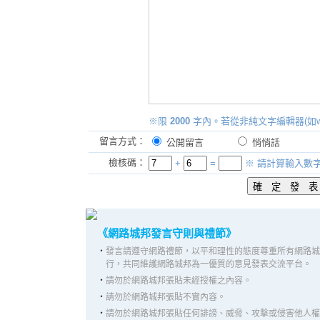
※限
2000
字內。若從非純文字編輯器(如w
留言方式：
公開留言
悄悄話
檢核碼：
+
=
※ 請計算輸入數
《網路城邦發言守則與禮節》
‧
發言請遵守網路禮節，以平和理性的態度尊重所有網路城
行，共同維護網路城邦為一優質的意見發表交流平台。
‧
請勿於網路城邦張貼未經授權之內容。
‧
請勿於網路城邦張貼不實內容。
‧
請勿於網路城邦張貼任何誹謗、威脅、攻擊或侵害他人權