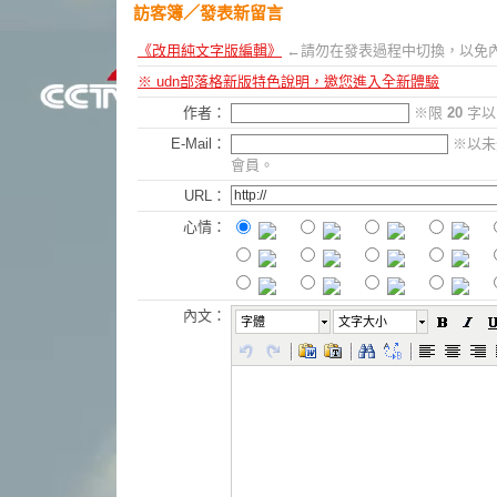
訪客簿
／發表新留言
《改用純文字版編輯》
←請勿在發表過程中切換，以免
※ udn部落格新版特色說明，邀您進入全新體驗
作者：
※限
20
字以
E-Mail：
※以未
會員。
URL：
心情：
內文：
字體
文字大小