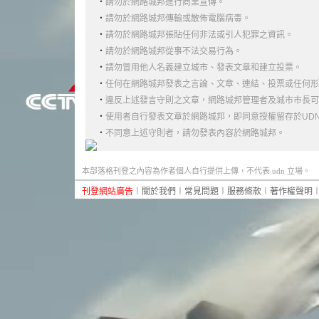
‧
請勿於網路城邦進行商業宣傳。
‧
請勿於網路城邦傳輸或散佈電腦病毒。
‧
請勿於網路城邦張貼任何非法或引人犯罪之資訊。
‧
請勿於網路城邦從事不法交易行為。
‧
請勿冒用他人名義建立城市、發表文章和建立投票。
‧
任何在網路城邦發表之言論、文章、連結、投票或任何形
‧
違反上述發言守則之文章，網路城邦管理者及城市市長可
‧
使用者自行發表文章於網路城邦，即同意授權留存於UD
‧
不同意上述守則者，請勿發表內容於網路城邦。
本部落格刊登之內容為作者個人自行提供上傳，不代表 udn 立場。
刊登網站廣告
︱
關於我們
︱
常見問題
︱
服務條款
︱
著作權聲明