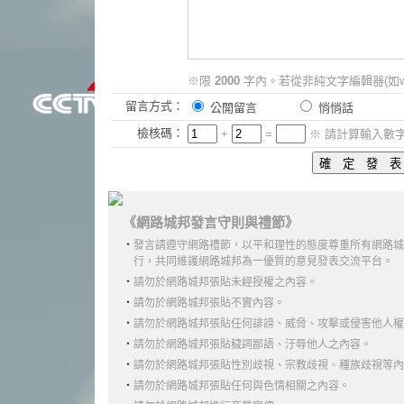
※限
2000
字內。若從非純文字編輯器(如w
留言方式：
公開留言
悄悄話
檢核碼：
+
=
※ 請計算輸入數
《網路城邦發言守則與禮節》
‧
發言請遵守網路禮節，以平和理性的態度尊重所有網路城
行，共同維護網路城邦為一優質的意見發表交流平台。
‧
請勿於網路城邦張貼未經授權之內容。
‧
請勿於網路城邦張貼不實內容。
‧
請勿於網路城邦張貼任何誹謗、威脅、攻擊或侵害他人權
‧
請勿於網路城邦張貼穢詞鄙語、汙辱他人之內容。
‧
請勿於網路城邦張貼性別歧視、宗教歧視、種族歧視等內
‧
請勿於網路城邦張貼任何與色情相關之內容。