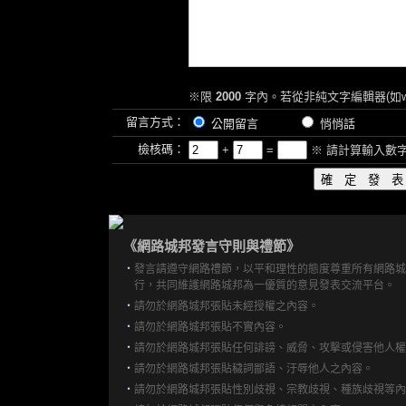
※限
2000
字內。若從非純文字編輯器(如w
留言方式：
公開留言
悄悄話
檢核碼：
+
=
※ 請計算輸入數
《網路城邦發言守則與禮節》
‧
發言請遵守網路禮節，以平和理性的態度尊重所有網路城
行，共同維護網路城邦為一優質的意見發表交流平台。
‧
請勿於網路城邦張貼未經授權之內容。
‧
請勿於網路城邦張貼不實內容。
‧
請勿於網路城邦張貼任何誹謗、威脅、攻擊或侵害他人權
‧
請勿於網路城邦張貼穢詞鄙語、汙辱他人之內容。
‧
請勿於網路城邦張貼性別歧視、宗教歧視、種族歧視等內