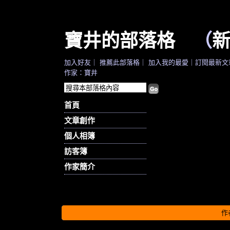
寶井的部落格
（
加入好友
｜
推薦此部落格
｜
加入我的最愛
｜
訂閱最新文
作家：寶井
首頁
文章創作
個人相簿
訪客簿
作家簡介
作