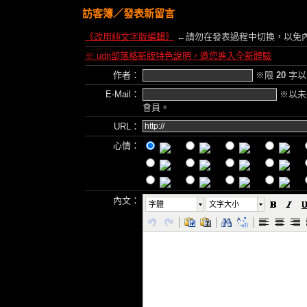
訪客簿
／發表新留言
《改用純文字版編輯》
←請勿在發表過程中切換，以免
※ udn部落格新版特色說明，邀您進入全新體驗
作者：
※限
20
字以
E-Mail：
※以未
會員。
URL：
心情：
內文：
字體
文字大小