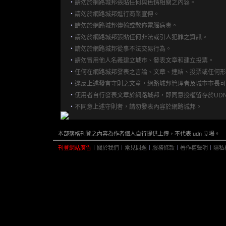
‧
請勿於網路城邦張貼任何與色情相關之內容。
‧
請勿於網路城邦進行商業宣傳。
‧
請勿於網路城邦傳輸或散佈電腦病毒。
‧
請勿於網路城邦張貼任何非法或引人犯罪之資訊。
‧
請勿於網路城邦從事不法交易行為。
‧
請勿冒用他人名義建立城市、發表文章和建立投票。
‧
任何在網路城邦發表之言論、文章、連結、投票或任何形
‧
違反上述發言守則之文章，網路城邦管理者及城市市長可
‧
使用者自行發表文章於網路城邦，即同意授權留存於UD
‧
不同意上述守則者，請勿發表內容於網路城邦。
本部落格刊登之內容為作者個人自行提供上傳，不代表 udn 立場。
刊登網站廣告
︱
關於我們
︱
常見問題
︱
服務條款
︱
著作權聲明
︱
隱私