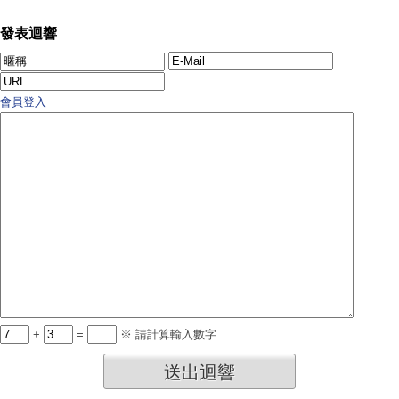
發表迴響
會員登入
+
=
※ 請計算輸入數字
送出迴響