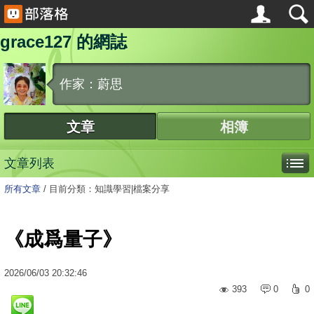
grace127 的網誌
作家：蔚思
文章
相簿
文章列表
所有文章
/
目前分類：知識學習|檔案分享
《成爲量子》
2026
/
06
/
03
20:32:46
393
0
0