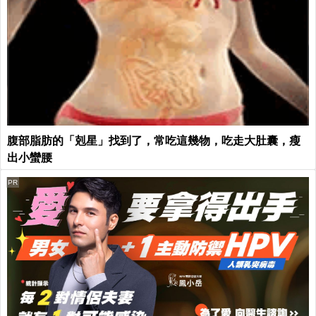
腹部脂肪的「剋星」找到了，常吃這幾物，吃走大肚囊，瘦
出小蠻腰
PR