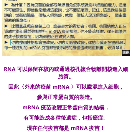
RNA 可以保留在核內或通過核孔複合物離開核進入細
胞質。
因此
外來的疫苗 mRNA
可以矇混進入
細胞
，
〈
〉
參與正常蛋白質的製造。
mRNA 疫苗改變正常蛋白質的結構，
有可能造成各種後遺症
，包括癌症
。
現在任何
疫苗都是
mRNA 疫苗
！