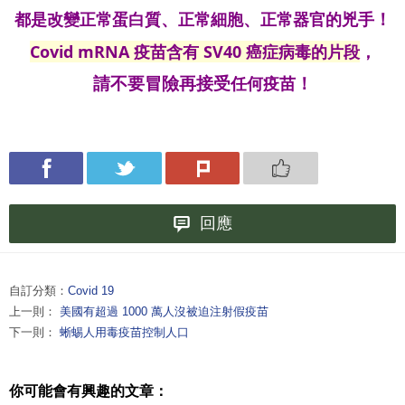
都是改變
正常蛋白質
正常
細胞
正常器官
的兇手
、
、
！
Covid mRNA
疫苗含有 SV40 癌症
病毒的片段
，
任何
疫苗
請不要
冒險再接受
！
回應
自訂分類：
Covid 19
上一則：
美國有超過 1000 萬人沒被迫注射假疫苗
下一則：
蜥蜴人用毒疫苗控制人口
你可能會有興趣的文章：