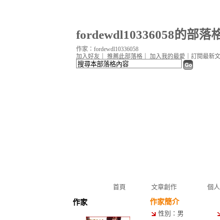
fordewdl10336058的部落
作家：fordewdl10336058
加入好友
｜
推薦此部落格
｜
加入我的最愛
｜
訂閱最新
首頁
文章創作
個人
作家簡介
作家
性別：男