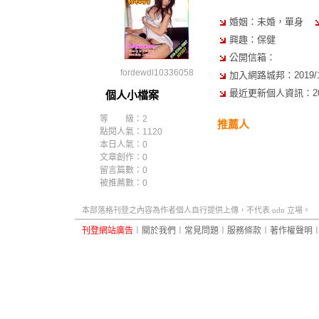
婚姻：未婚，單身
興趣：保健
公開信箱：
fordewdl10336058
加入網路城邦：2019/10/
最近更新個人資訊：2019/
個人小檔案
等 級：2
推薦人
點閱人氣：1120
本日人氣：0
文章創作：0
留言篇數：0
被推薦數：
0
本部落格刊登之內容為作者個人自行提供上傳，不代表 udn 立場。
刊登網站廣告
︱
關於我們
︱
常見問題
︱
服務條款
︱
著作權聲明