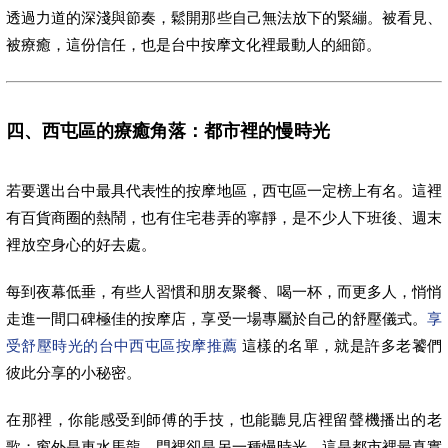
透過力道的深淺與節奏，鬆開那些自己無法放下的緊繃。被看見、
被療癒，這份信任，也是台中按摩文化裡最動人的細節。
四、西屯區的療癒角落：都市裡的慢時光
若要選出台中最具代表性的按摩地區，西屯區一定榜上有名。這裡
有百貨商圈的熱鬧，也有住宅巷弄的寧靜，是不少人下班後、週末
裡放空身心的好去處。
每到夜幕低垂，有些人習慣和朋友聚餐、喝一杯，而更多人，悄悄
走進一間口碑極佳的按摩店，享受一場專屬於自己的舒壓儀式。
享
受舒壓時光的台中西屯區按摩推薦
這樣的名單，就是許多老饕們
彼此分享的小秘密。
在那裡，你能感受到師傅的手技，也能聽見店裡留聲機播出的老
歌；窗外是車水馬龍，門裡卻是另一種慢時光。這是都市裡最真實