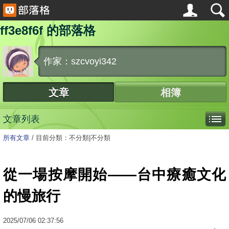
ff3e8f6f 的部落格
作家：szcvoyi342
文章
相簿
文章列表
所有文章
/
目前分類：不分類|不分類
從一場按摩開始——台中療癒文化
的慢旅行
2025
/
07
/
06
02:37:56